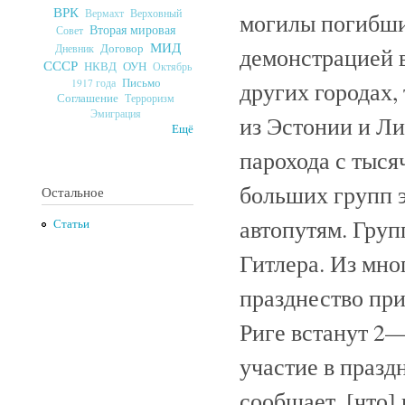
ВРК
Верховный
Вермахт
могилы погибши
Вторая мировая
Совет
МИД
Договор
Дневник
демонстрацией 
СССР
ОУН
НКВД
Октябрь
Письмо
других городах,
1917 года
Соглашение
Терроризм
Эмиграция
из Эстонии и Л
Ещё
парохода с тыс
больших групп 
Остальное
автопутям. Груп
Статьи
Гитлера. Из мно
празднество пр
Риге встанут 2
участие в празд
сообщает, [что]