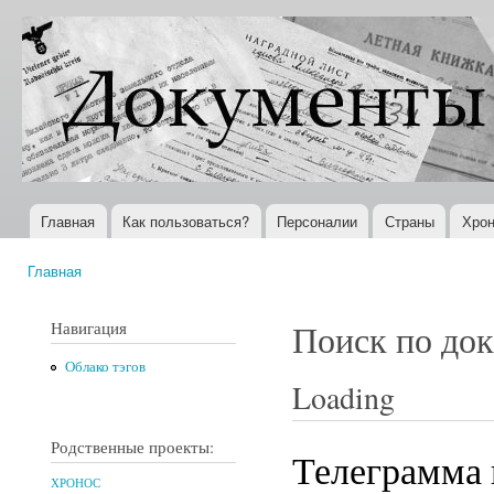
Пер
ос
Документы
Всемирная
со
XX века
история в
Интернете
Главная
Как пользоваться?
Персоналии
Страны
Хрон
Главное меню
Главная
Вы здесь
Навигация
Поиск по до
Облако тэгов
Loading
Родственные проекты:
Телеграмма 
ХРОНОС