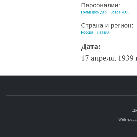
Персоналии:
Гольц фон дер
Зотов И.С.
Страна и регион:
Россия
Латвия
Дата:
17 апреля, 1939 
До
WEB-реда