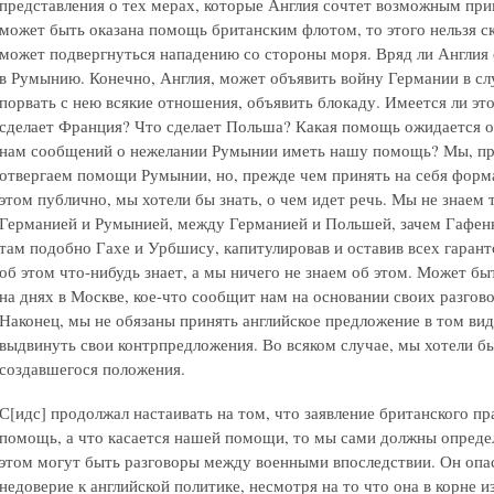
представления о тех мерах, которые Англия сочтет возможным при
может быть оказана помощь британским флотом, то этого нельзя с
может подвергнуться нападению со стороны моря. Вряд ли Англия 
в Румынию. Конечно, Англия, может объявить войну Германии в сл
порвать с нею всякие отношения, объявить блокаду. Имеется ли эт
сделает Франция? Что сделает Польша? Какая помощь ожидается о
нам сообщений о нежелании Румынии иметь нашу помощь? Мы, прав
отвергаем помощи Румынии, но, прежде чем принять на себя форма
этом публично, мы хотели бы знать, о чем идет речь. Мы не знаем
Германией и Румынией, между Германией и Польшей, зачем Гафенку
там подобно Гахе и Урбшису, капитулировав и оставив всех гарант
об этом что-нибудь знает, а мы ничего не знаем об этом. Может бы
на днях в Москве, кое-что сообщит нам на основании своих разгов
Наконец, мы не обязаны принять английское предложение в том вид
выдвинуть свои контрпредложения. Во всяком случае, мы хотели бы
создавшегося положения.
С[идс] продолжал настаивать на том, что заявление британского п
помощь, а что касается нашей помощи, то мы сами должны определи
этом могут быть разговоры между военными впоследствии. Он опа
недоверие к английской политике, несмотря на то что она в корне и