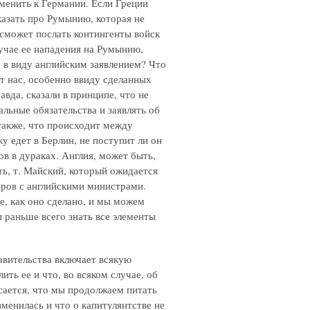
менить к Германии. Если Греции
казать про Румынию, которая не
сможет послать контингенты войск
учае ее нападения на Румынию,
о в виду английским заявлением? Что
т нас, особенно ввиду сделанных
да, сказали в принципе, что не
льные обязательства и заявлять об
 также, что происходит между
 едет в Берлин, не поступит ли он
ов в дураках. Англия, может быть,
ть, т. Майский, который ожидается
оров с английскими министрами.
е, как оно сделано, и мы можем
 раньше всего знать все элементы
равительства включает всякую
ть ее и что, во всяком случае, об
сается, что мы продолжаем питать
зменилась и что о капитулянтстве не