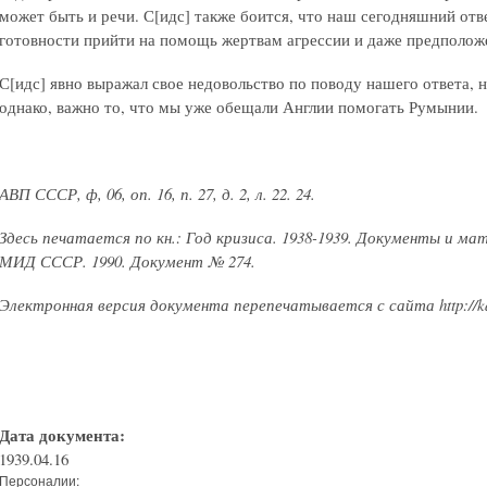
может быть и речи. С[идс] также боится, что наш сегодняшний отв
готовности прийти на помощь жертвам агрессии и даже предполож
С[идс] явно выражал свое недовольство по поводу нашего ответа, н
однако, важно то, что мы уже обещали Англии помогать Румынии.
АВП СССР, ф, 06, оп. 16, п. 27, д. 2, л. 22. 24.
Здесь печатается по кн.: Год кризиса. 1938-1939. Документы и м
МИД СССР. 1990. Документ № 274.
Электронная версия документа перепечатывается с сайта http://kat
Дата документа:
1939.04.16
Персоналии: