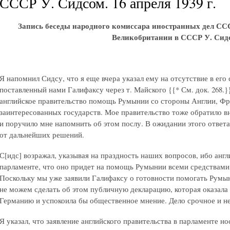
СССР У. Сидсом. 16 апреля 1939 г.
Запись беседы народного комиссара иностранных дел СС
Великобритании в СССР У. Сид
Я напомнил Сидсу, что я еще вчера указал ему на отсутствие в его
поставленный нами Галифаксу через т. Майского
{{* См. док. 268.}
английское правительство помощь Румынии со стороны Англии, Фр
заинтересованных государств. Мое правительство тоже обратило вн
и поручило мне напомнить об этом послу. В ожидании этого ответ
от дальнейших решений.
С[идс] возражал, указывая на праздность наших вопросов, ибо англ
парламенте, что оно придет на помощь Румынии всеми средствами
Поскольку мы уже заявили Галифаксу о готовности помогать Румын
не можем сделать об этом публичную декларацию, которая оказала
Германию и успокоила бы общественное мнение. Дело срочное и не
Я указал, что заявление английского правительства в парламенте н