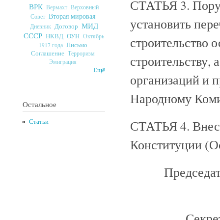
СТАТЬЯ 3. Пору
ВРК
Верховный
Вермахт
Вторая мировая
Совет
установить пер
МИД
Договор
Дневник
СССР
ОУН
НКВД
Октябрь
строительство 
Письмо
1917 года
Соглашение
Терроризм
строительству, 
Эмиграция
Ещё
организаций и 
Народному Коми
Остальное
СТАТЬЯ 4. Внес
Статьи
Конституции (О
Председа
Секре