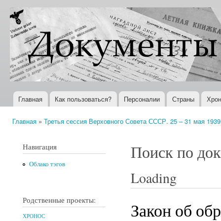
Пер
ос
Документы
Всемирная
со
XX века
история в
Интернете
Главная
Как пользоваться?
Персоналии
Страны
Хрон
Главное меню
Главная
»
Третья сессия Верховного Совета СССР. 25 – 31 мая 1939 
Вы здесь
Навигация
Поиск по до
Облако тэгов
Loading
Родственные проекты:
Закон об об
ХРОНОС