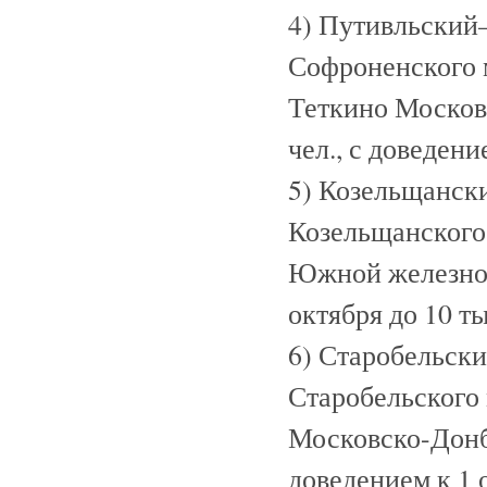
4) Путивльский
Софроненского 
Теткино Московс
чел., с доведени
5) Козельщанск
Козельщанского
Южной железной 
октября до 10 ты
6) Старобельск
Старобельского
Московско-Донба
доведением к 1 о