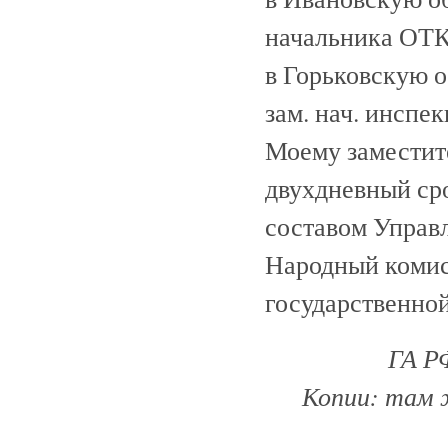
начальника ОТК 
в Горьковскую о
зам. нач. инспе
Моему заместите
двухдневный ср
составом Управ
Народный комис
государственной
ГА РФ
Копии: там же