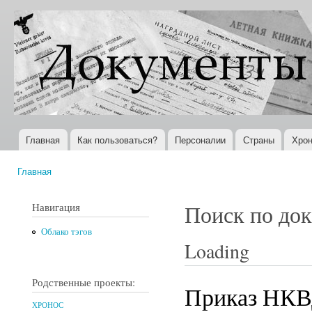
Пер
ос
Документы
Всемирная
со
XX века
история в
Интернете
Главная
Как пользоваться?
Персоналии
Страны
Хрон
Главное меню
Главная
Вы здесь
Навигация
Поиск по до
Облако тэгов
Loading
Родственные проекты:
Приказ НКВ
ХРОНОС