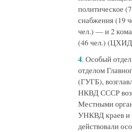
политическое (7 
снабжения (19 че
чел.) — и 2 ком
(46 чел.) (ЦХИДК.
4
. Особый отде
отделом Главног
(ГУГБ), возглав
НКВД СССР возг
Местными орган
УНКВД краев и 
действовали осо