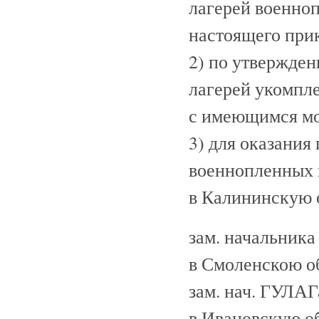
лагерей военноп
настоящего прик
2) по утвержде
лагерей укомпле
с имеющимся м
3) для оказания
военнопленных 
в Калининскую 
зам. начальника
в Смоленскою о
зам. нач. ГУЛАГ
в Ивановскую об