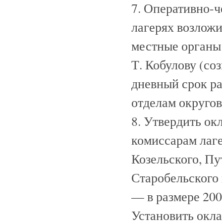
7. Оперативно-
лагерях возлож
местные орган
Т. Кобулову (со
дневный срок р
отделам округов
8. Утвердить ок
комиссарам лаг
Козельского, Пу
Старобельского 
— в размере 20
Установить окла