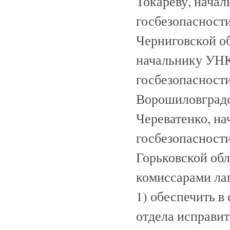
Токареву, нача
госбезопасност
Черниговской об
начальнику УНК
госбезопасност
Ворошиловградск
Череватенко, н
госбезопасност
Горьковской обл
комиссарами ла
1) обеспечить в
отдела исправи