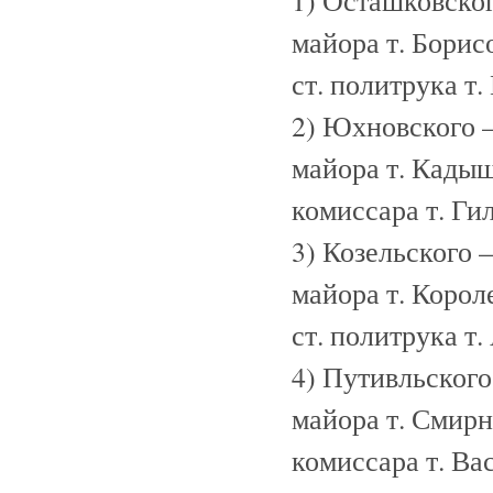
1) Осташковско
майора т. Борис
ст. политрука т
2) Юхновского
майора т. Кады
комиссара т. Г
3) Козельского
майора т. Корол
ст. политрука т
4) Путивльског
майора т. Смирн
комиссара т. Ва