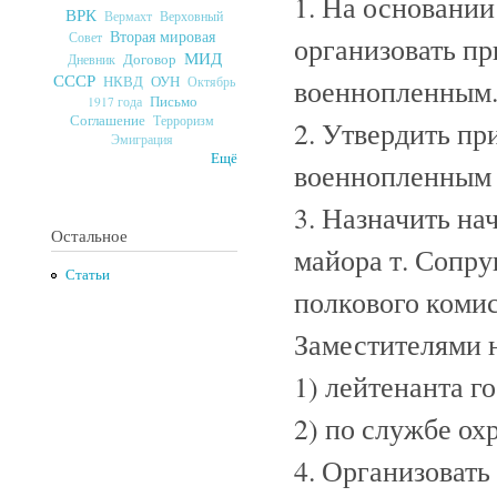
1. На основани
ВРК
Верховный
Вермахт
Вторая мировая
Совет
организовать п
МИД
Договор
Дневник
СССР
ОУН
НКВД
военнопленным
Октябрь
Письмо
1917 года
Соглашение
Терроризм
2. Утвердить п
Эмиграция
Ещё
военнопленны
3. Назначить н
Остальное
майора т. Сопр
Статьи
полкового комис
Заместителями 
1) лейтенанта г
2) по службе о
4. Организоват