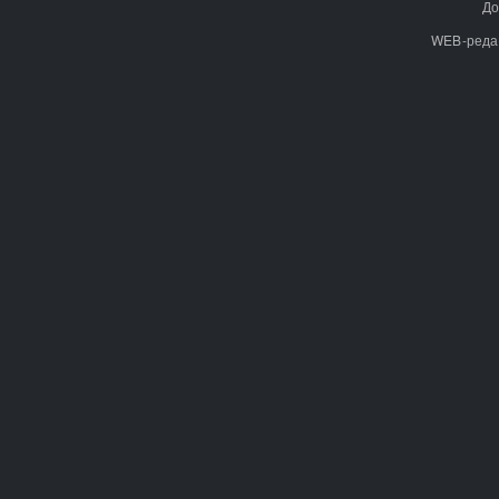
До
WEB-реда