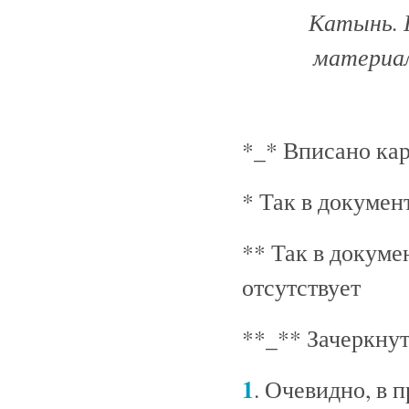
Катынь. 
материалы
*_* Вписано ка
* Так в докуме
** Так в докум
отсутствует
**_** Зачеркну
1
. Очевидно, в 