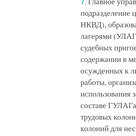
7
. Главное упра
подразделение 
НКВД), образова
лагерями (УЛАГ
судебных приго
содержании в ме
осужденных к л
работы, организ
использования з
составе ГУЛАГа 
трудовых колони
колоний для не