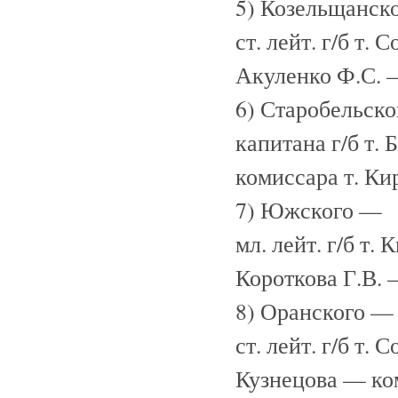
5) Козельщанск
ст. лейт. г/б т.
Акуленко Ф.С. 
6) Старобельск
капитана г/б т.
комиссара т. К
7) Южского —
мл. лейт. г/б т. 
Короткова Г.В.
8) Оранского —
ст. лейт. г/б т.
Кузнецова — ко