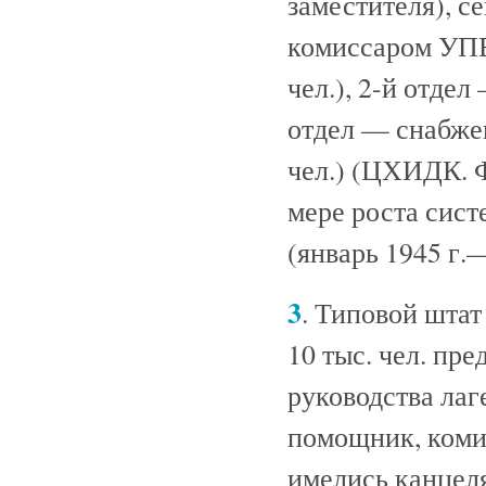
заместителя), се
комиссаром УПВ 
чел.), 2-й отдел
отдел — снабжен
чел.) (ЦХИДК. Ф.
мере роста сист
(январь 1945 г.—
3
. Типовой шта
10 тыс. чел. пр
руководства лаг
помощник, комис
имелись канцеляр