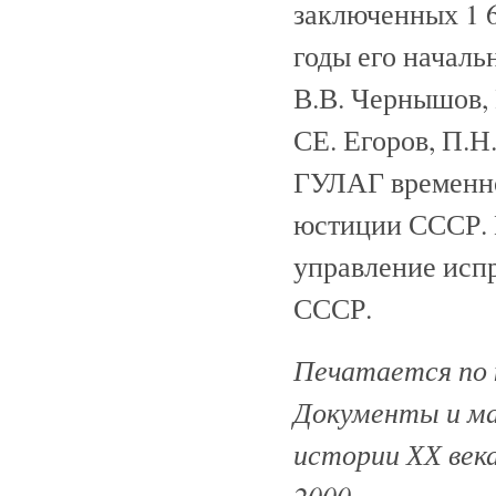
заключенных 1 65
годы его началь
В.В. Чернышов, 
СЕ. Егоров, П.Н.
ГУЛАГ временно
юстиции СССР. В
управление исп
СССР.
Печатается по 
Документы и мат
истории ХХ века 
2000.