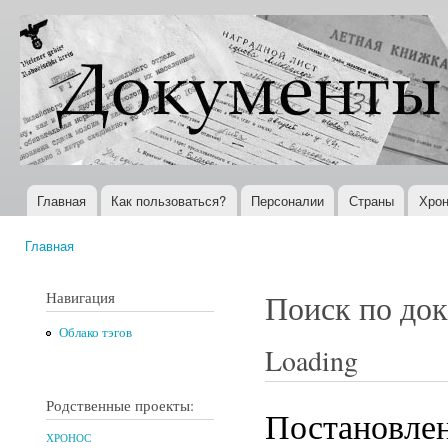
Пер
ос
Документы
Всемирная
со
XX века
история в
Интернете
Главная
Как пользоваться?
Персоналии
Страны
Хрон
Главное меню
Главная
Вы здесь
Навигация
Поиск по до
Облако тэгов
Loading
Родственные проекты:
Постановлен
ХРОНОС