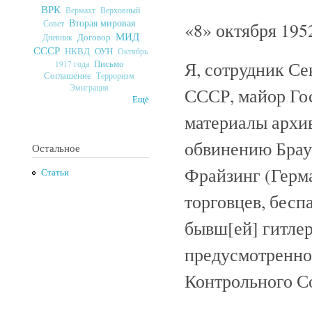
ВРК
Верховный
Вермахт
Вторая мировая
Совет
«8» октября 195
МИД
Договор
Дневник
СССР
ОУН
НКВД
Октябрь
Я, сотрудник С
Письмо
1917 года
Соглашение
Терроризм
Эмиграция
СССР, майор Го
Ещё
материалы архи
обвинению Браун
Остальное
Фрайзинг (Герма
Статьи
торговцев, бесп
бывш[ей] гитлер
предусмотренном
Контрольного Со