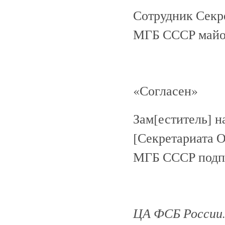
Сотрудник Секр
МГБ СССР майор
«Согласен»
Зам[еститель] н
[Секретариата 
МГБ СССР подп
ЦА ФСБ России. Н