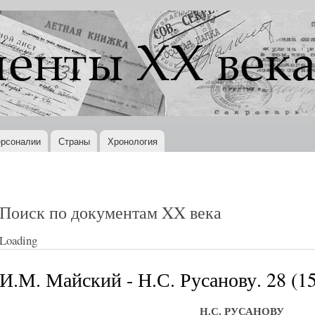
Перейти к
основному
содержанию
рсоналии
Страны
Хронология
Поиск по документам XX века
Loading
И.М. Майский - Н.С. Русанову. 28 (15
Н.С. РУСАНОВУ