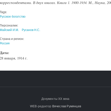
корреспондентами. В двух книгах. Книга 1. 1900-1934. М., Наука, 2005
Tags:
Русское богатство
Персоналии:
Майский И.М.
Русанов Н.С.
Страна и регион:
Россия
Дата:
28 января, 1914 г.
Документы XX века
WEB-редактор
Вячеслав Румянцев