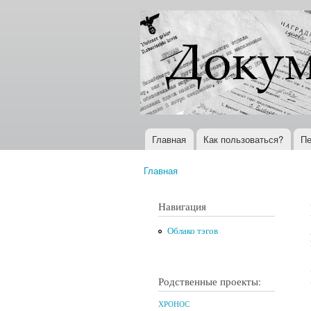
Документы
Всемирная
XX века
история в
Интернете
Главная
Как пользоваться?
Пе
Главное меню
Главная
Вы здесь
Навигация
Облако тэгов
Родственные проекты:
ХРОНОС