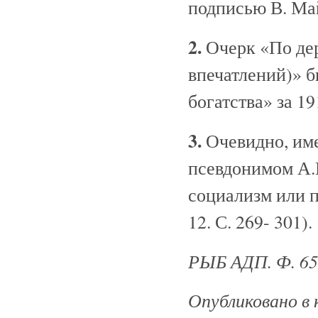
подписью В. Ма
2.
Очерк «По дер
впечатлений)» б
богатства» за 19
3.
Очевидно, име
псевдонимом А.
социализм или п
12. С. 269- 301).
РЫБ АДП. Ф. 657
Опубликовано в 