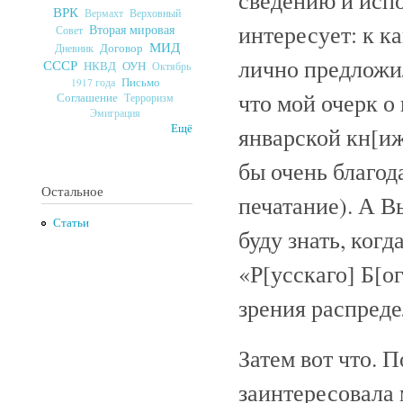
ВРК
Верховный
Вермахт
интересует: к к
Вторая мировая
Совет
МИД
Договор
Дневник
лично предложил
СССР
ОУН
НКВД
Октябрь
Письмо
1917 года
что мой очерк о
Соглашение
Терроризм
Эмиграция
Ещё
январской кн[иж
бы очень благод
Остальное
печатание). А В
Статьи
буду знать, когд
«Р[усскаго] Б[ог
зрения распред
Затем вот что. 
заинтересовала 