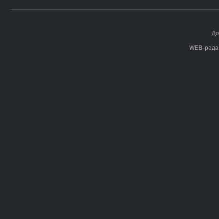
До
WEB-реда