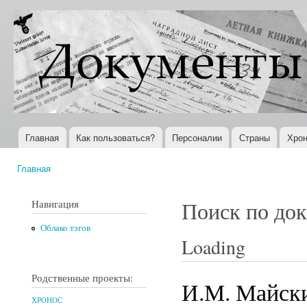
Пер
ос
Документы
Всемирная
со
XX века
история в
Интернете
Главная
Как пользоваться?
Персоналии
Страны
Хрон
Главное меню
Главная
Вы здесь
Навигация
Поиск по до
Облако тэгов
Loading
Родственные проекты:
И.М. Майский
ХРОНОС