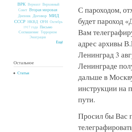
ВРК
Верховный
Вермахт
С пароходом, от
Вторая мировая
Совет
МИД
Договор
Дневник
будет пароход «
СССР
ОУН
НКВД
Октябрь
Письмо
1917 года
Вам телеграфир
Соглашение
Терроризм
Эмиграция
адрес архивы В.
Ещё
Ленинград 3 авг
Остальное
Ленинграде пол
Статьи
дальше в Москву
инструкции на 
пути.
Просил бы Вас 
телеграфировать