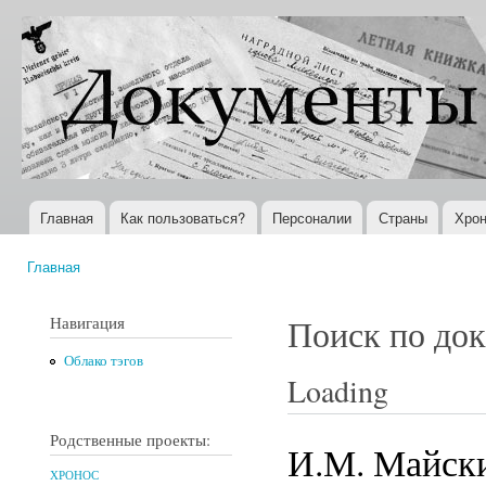
Пер
ос
Документы
Всемирная
со
XX века
история в
Интернете
Главная
Как пользоваться?
Персоналии
Страны
Хрон
Главное меню
Главная
Вы здесь
Навигация
Поиск по до
Облако тэгов
Loading
Родственные проекты:
И.М. Майски
ХРОНОС