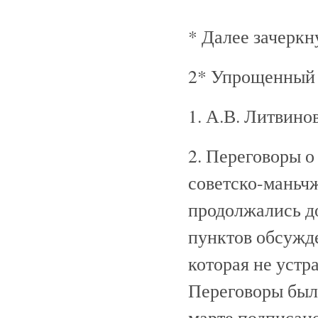
* Далее зачеркну
2* Упрощенный а
1. А.В. Литвинов
2. Переговоры о
советско-маньч
продолжались до
пунктов обсужде
которая не уст
Переговоры были
марте подписан