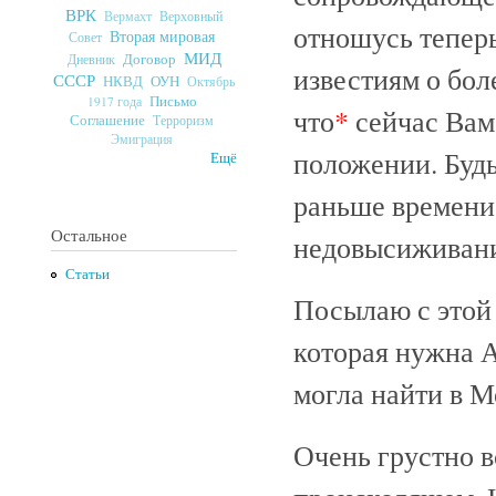
ВРК
Верховный
Вермахт
отношусь теперь
Вторая мировая
Совет
МИД
Договор
Дневник
известиям о бол
СССР
ОУН
НКВД
Октябрь
Письмо
1917 года
что
*
сейчас Вам
Соглашение
Терроризм
Эмиграция
положении. Будь
Ещё
раньше времени
Остальное
недовысиживани
Статьи
Посылаю с этой
которая нужна 
могла найти в М
Очень грустно в