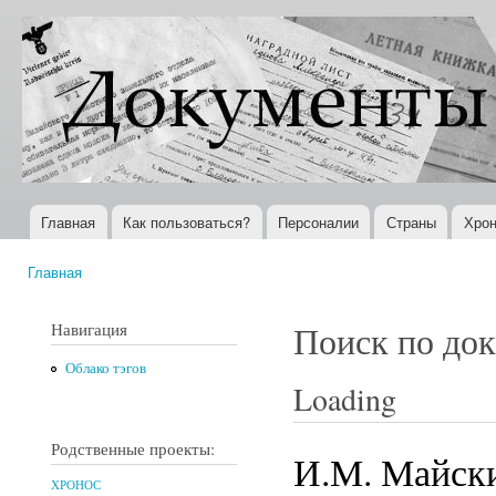
Пер
ос
Документы
Всемирная
со
XX века
история в
Интернете
Главная
Как пользоваться?
Персоналии
Страны
Хрон
Главное меню
Главная
Вы здесь
Навигация
Поиск по до
Облако тэгов
Loading
Родственные проекты:
И.М. Майски
ХРОНОС