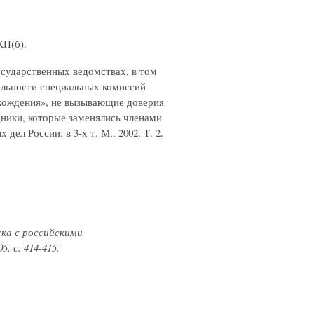
КП(б).
осударственных ведомствах, в том
тельности специальных комиссий
схождения», не вызывающие доверия
ники, которые заменялись членами
л России: в 3-х т. М., 2002. Т. 2.
ска с российскими
. с. 414-415.