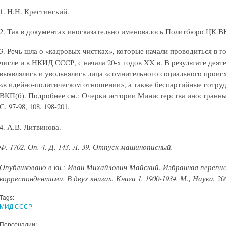
1. Н.Н. Крестинский.
2. Так в документах иносказательно именовалось Политбюро ЦК В
3. Речь шла о «кадровых чистках», которые начали проводиться в г
числе и в НКИД СССР, с начала 20-х годов XX в. В результате дея
выявлялись и увольнялись лица «сомнительного социального прои
«в идейно-политическом отношении», а также беспартийные сотруд
ВКП(б). Подробнее см.: Очерки истории Министерства иностранных де
С. 97-98, 108, 198-201.
4. А.В. Литвинова.
Ф. 1702. Оп. 4. Д. 143. Л. 39. Отпуск машинописный.
Опубликовано в кн.: Иван Михайлович Майский. Избранная перепи
корреспондентами. В двух книгах. Книга 1. 1900-1934. М., Наука, 2005
Tags:
МИД СССР
Персоналии: