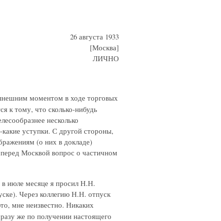
26 августа 1933
[Москва]
ЛИЧНО
ынешним моментом в ходе торговых
я к тому, что сколько-нибудь
елесообразнее несколько
-какие уступки. С другой стороны,
бражениям (о них в докладе)
 перед Москвой вопрос о частичном
 в июле месяце я просил Н.Н.
ске). Через коллегию Н.Н. отпуск
это, мне неизвестно. Никаких
сразу же по получении настоящего