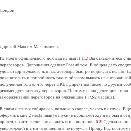
Лондон
Дорогой Максим Максимович,
Из моего официального доклада на имя Н.Н.
1
Вы ознакомитесь с н
переговоров. Дополнения сделает Розенблюм. В общем дело сводитс
удовлетворительного для нас договора быстро подписать нельзя. Ц
поканителить и попробовать таким образом выжать из англичан кой
полученная только что через НКВТ директива также по другим соо
рекомендует затяжку переговоров. Поэтому наша делегация ставит
замораживании переговоров на ближайшие 1 1/2-2 мес[яца].
В связи с этим я собираюсь, возможно скорее, уехать в отпуск. Еще
оформить мне 2 мес[ячный] отпуск (в прошлом году я не был в отпу
провел, но хотел еще согласовать его с инстанцией
2
. Сделал ли он 
уведомлений в этом отношении я не получал. Прошу Вас поэтому 