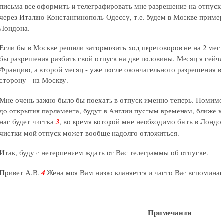
письма все оформить и телеграфировать мне разрешение на отпуск
через Италию-Константинополь-Одессу, т.е. будем в Москве пример
Лондона.
Если бы в Москве решили затормозить ход переговоров не на 2 мес[я
бы разрешения разбить свой отпуск на две половины. Месяц я сейч
Францию, а второй месяц - уже после окончательного разрешения в
сторону - на Москву.
Мне очень важно было бы поехать в отпуск именно теперь. Помимо
до открытия парламента, будут в Англии пустым временам, ближе к 
нас будет чистка
3
, во время которой мне необходимо быть в Лондон
чистки мой отпуск может вообще надолго отложиться.
Итак, буду с нетерпением ждать от Вас телеграммы об отпуске.
Привет А.В.
4
Жена моя Вам низко кланяется и часто Вас вспомина
Примечания