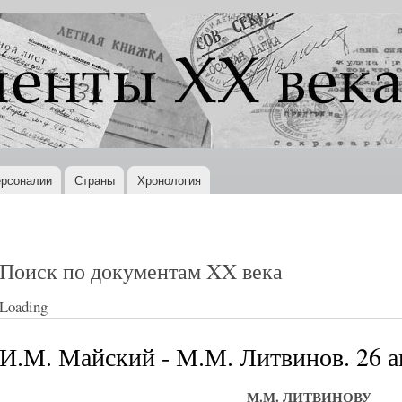
Перейти к
основному
содержанию
рсоналии
Страны
Хронология
Поиск по документам XX века
Loading
И.М. Майский - М.М. Литвинов. 26 ав
М.М. ЛИТВИНОВУ