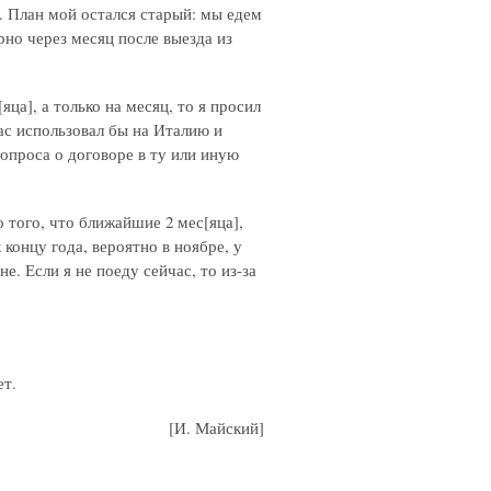
. План мой остался старый: мы едем
но через месяц после выезда из
ца], а только на месяц, то я просил
ас использовал бы на Италию и
опроса о договоре в ту или иную
 того, что ближайшие 2 мес[яца],
концу года, вероятно в ноябре, у
е. Если я не поеду сейчас, то из-за
ет.
[И. Майский]