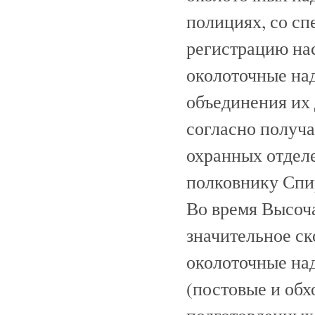
полициях, со сп
регистрацию на
околоточные над
объединения их 
согласно получ
охранных отдел
полковнику Спи
Во время Высоч
значительное с
околоточные на
(постовые и обх
подготовленных