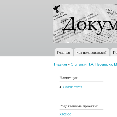
Документы
Всемирная
XX века
история в
Интернете
Главная
Как пользоваться?
Пе
Главное меню
Главная
»
Столыпин П.А. Переписка. М.
Вы здесь
Навигация
Облако тэгов
Родственные проекты:
ХРОНОС