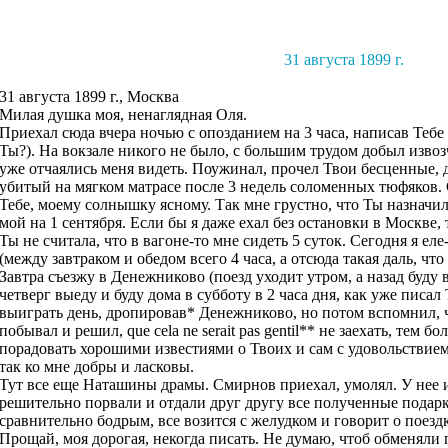
31 августа 1899 г.
31 августа 1899 г., Москва
Милая душка моя, ненаглядная Оля.
Приехал сюда вчера ночью с опозданием на 3 часа, написав Тебе 
Ты?). На вокзале никого не было, с большим трудом добыл изво
уже отчаялись меня видеть. Поужинал, прочел Твои бесценные, д
убитый на мягком матрасе после 3 недель соломенных тюфяков.
Тебе, моему солнышку ясному. Так мне грустно, что Ты назначи
мой на 1 сентября. Если бы я даже ехал без остановки в Москве, 
Ты не считала, что в вагоне-то мне сидеть 5 суток. Сегодня я ел
(между завтраком и обедом всего 4 часа, а отсюда такая даль, что 
Завтра съезжу в Денежниково (поезд уходит утром, а назад буду в 
четверг выеду и буду дома в субботу в 2 часа дня, как уже писал
выиграть день, дропировав* Денежниково, но потом вспомнил, ч
побывал и решил, que cela ne serait pas gentil** не заехать, тем бо
порадовать хорошими известиями о Твоих и сам с удовольствием
так ко мне добры и ласковы.
Тут все еще Наташины драмы. Смирнов приехал, умолял. У нее 
решительно порвали и отдали друг другу все полученные подарк
сравнительно бодрым, все возится с желудком и говорит о поездк
Прощай, моя дорогая, некогда писать. Не думаю, чтоб обменяли