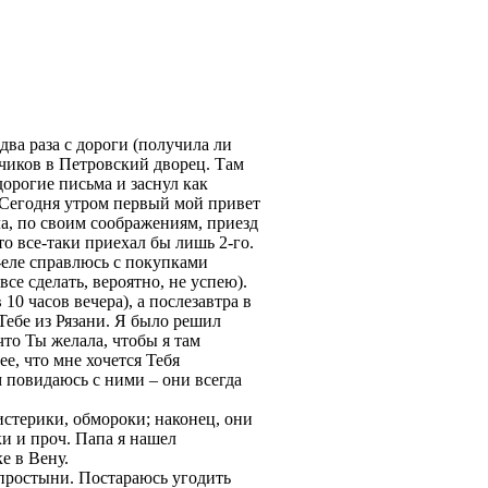
два раза с дороги (получила ли
зчиков в Петровский дворец. Там
орогие письма и заснул как
 Сегодня утром первый мой привет
ла, по своим соображениям, приезд
то все-таки приехал бы лишь 2-го.
е-еле справлюсь с покупками
все сделать, вероятно, не успею).
10 часов вечера), а послезавтра в
 Тебе из Рязани. Я было решил
то Ты желала, чтобы я там
лее, что мне хочется Тебя
 повидаюсь с ними – они всегда
истерики, обмороки; наконец, они
и и проч. Папа я нашел
е в Вену.
 простыни. Постараюсь угодить