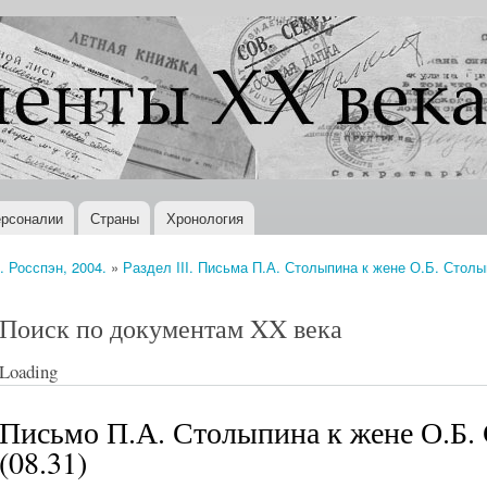
Перейти к
основному
содержанию
рсоналии
Страны
Хронология
 Росспэн, 2004.
»
Раздел III. Письма П.А. Столыпина к жене О.Б. Столы
Поиск по документам XX века
Loading
Письмо П.А. Столыпина к жене О.Б.
(08.31)