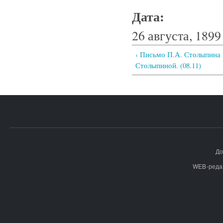
Дата:
26 августа, 1899 
‹ Письмо П.А. Столыпина 
Столыпиной. (08.11)
До
WEB-реда