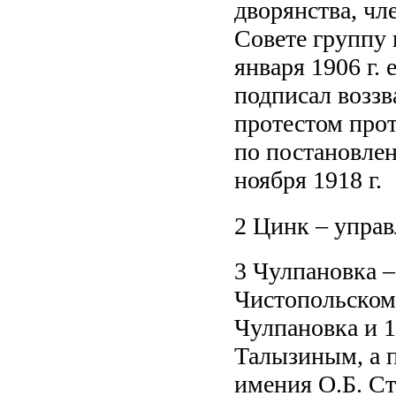
дворянства, чл
Совете группу п
января 1906 г. 
подписал воззв
протестом про
по постановле
ноября 1918 г.
2 Цинк – упра
3 Чулпановка –
Чистопольском 
Чулпановка и 1
Талызиным, а 
имения О.Б. Ст