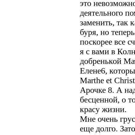
это невозможно
деятельного по
заменить, так 
буря, но теперь
поскорее все с
я с вами в Кол
добренькой Мат
Елене6, которы
Marthe et Chris
Арочке 8. А на
бесценной, о т
красу жизни.
Мне очень грус
еще долго. Зат