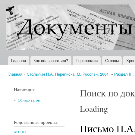
Пер
ос
Документы
Всемирная
со
XX века
история в
Интернете
Главная
Как пользоваться?
Персоналии
Страны
Хрон
Главное меню
Главная
»
Столыпин П.А. Переписка. М. Росспэн, 2004.
»
Раздел III
Вы здесь
Навигация
Поиск по до
Облако тэгов
Loading
Родственные проекты:
Письмо П.А.
ХРОНОС