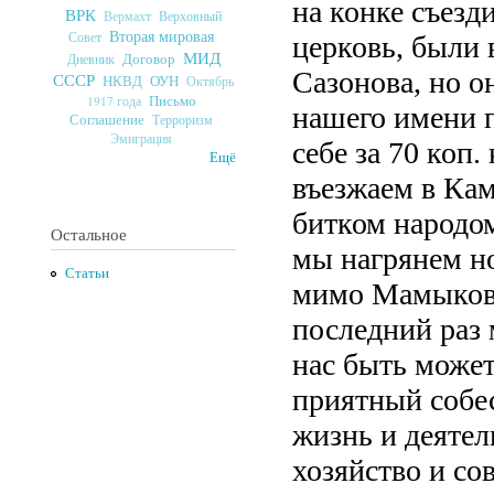
на конке съезд
ВРК
Верховный
Вермахт
Вторая мировая
Совет
церковь, были
МИД
Договор
Дневник
Сазонова, но о
СССР
ОУН
НКВД
Октябрь
Письмо
1917 года
нашего имени 
Соглашение
Терроризм
Эмиграция
себе за 70 коп.
Ещё
въезжаем в Кам
битком народом
Остальное
мы нагрянем н
Статьи
мимо Мамыкова 
последний раз 
нас быть может
приятный собес
жизнь и деятел
хозяйство и со