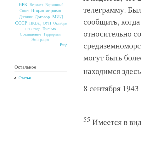
ВРК
Верховный
Вермахт
телеграмму. Был
Вторая мировая
Совет
МИД
Договор
Дневник
сообщить, когда
СССР
ОУН
НКВД
Октябрь
Письмо
1917 года
относительно с
Соглашение
Терроризм
Эмиграция
средиземноморс
Ещё
могут быть боле
Остальное
находимся здес
Статьи
8 сентября 1943 
55
Имеется в ви