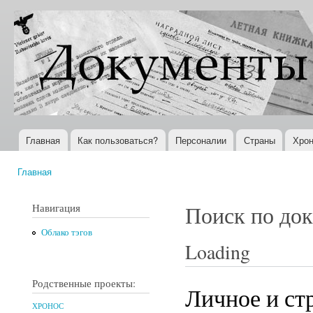
Пер
ос
Документы
Всемирная
со
XX века
история в
Интернете
Главная
Как пользоваться?
Персоналии
Страны
Хрон
Главное меню
Главная
Вы здесь
Навигация
Поиск по до
Облако тэгов
Loading
Родственные проекты:
Личное и ст
ХРОНОС