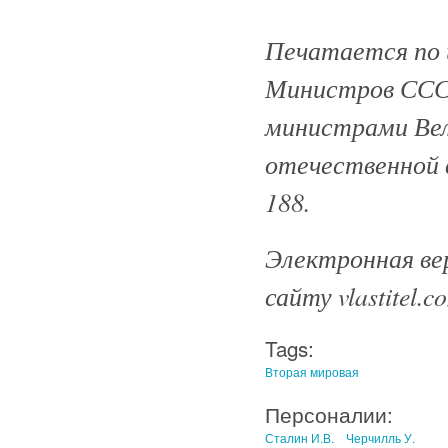
Печатается по 
Министров ССС
министрами Вел
отечественной в
188.
Электронная вер
сайту vlastitel.c
Tags:
Вторая мировая
Персоналии:
Сталин И.В.
Черчилль У.