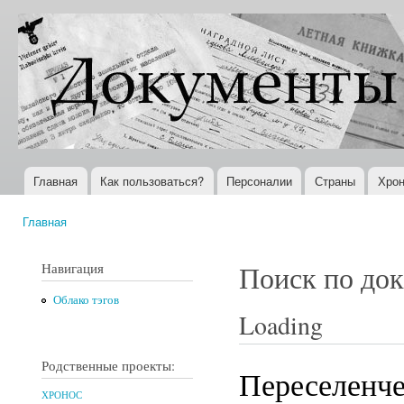
Пер
ос
Документы
Всемирная
со
XX века
история в
Интернете
Главная
Как пользоваться?
Персоналии
Страны
Хрон
Главное меню
Главная
Вы здесь
Навигация
Поиск по до
Облако тэгов
Loading
Родственные проекты:
Переселенче
ХРОНОС