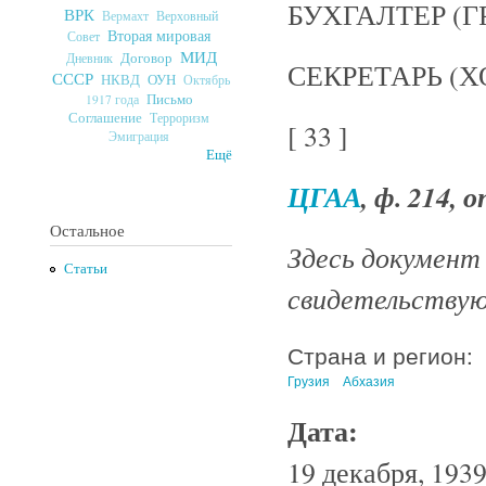
БУХГАЛТЕР (
ВРК
Верховный
Вермахт
Вторая мировая
Совет
МИД
Договор
Дневник
СЕКРЕТАРЬ (
СССР
ОУН
НКВД
Октябрь
Письмо
1917 года
Соглашение
Терроризм
[ 33 ]
Эмиграция
Ещё
ЦГАА
, ф. 214, оп
Остальное
Здесь документ 
Статьи
свидетельствуют
Страна и регион:
Грузия
Абхазия
Дата:
19 декабря, 1939