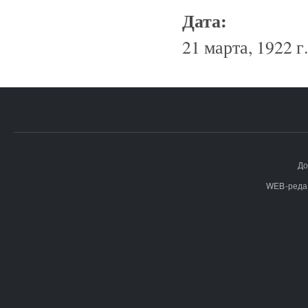
Дата:
21 марта, 1922 г.
До
WEB-реда