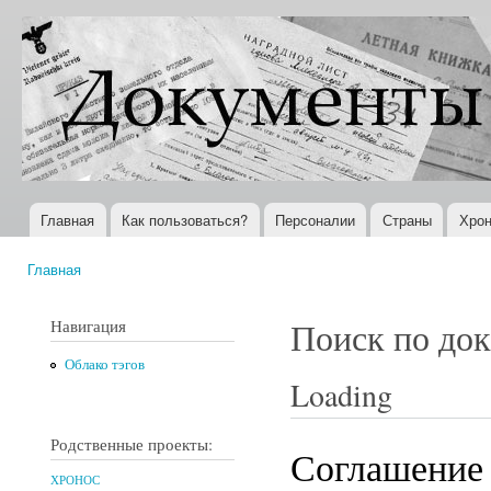
Пер
ос
Документы
Всемирная
со
XX века
история в
Интернете
Главная
Как пользоваться?
Персоналии
Страны
Хрон
Главное меню
Главная
Вы здесь
Навигация
Поиск по до
Облако тэгов
Loading
Родственные проекты:
Соглашение
ХРОНОС