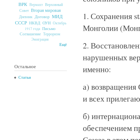
ВРК
Верховный
Вермахт
Вторая мировая
Совет
1. Сохранения st
МИД
Договор
Дневник
СССР
ОУН
НКВД
Октябрь
Монголии (Монг
Письмо
1917 года
Соглашение
Терроризм
Эмиграция
2. Восстановле
Ещё
нарушенных вер
Остальное
именно:
Статьи
а) возвращения
и всех прилегаю
б) интернациона
обеспечением п
Союза в этом по