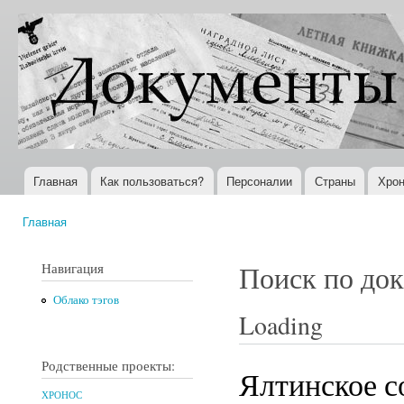
Пер
ос
Документы
Всемирная
со
XX века
история в
Интернете
Главная
Как пользоваться?
Персоналии
Страны
Хрон
Главное меню
Главная
Вы здесь
Навигация
Поиск по до
Облако тэгов
Loading
Родственные проекты:
Ялтинское с
ХРОНОС