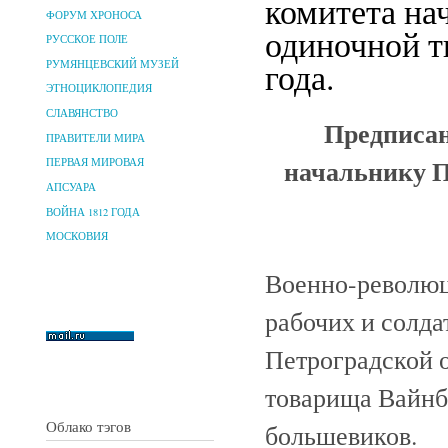
комитета на
ФОРУМ ХРОНОСА
одиночной т
РУССКОЕ ПОЛЕ
года.
РУМЯНЦЕВСКИЙ МУЗЕЙ
ЭТНОЦИКЛОПЕДИЯ
СЛАВЯНСТВО
Предписан
ПРАВИТЕЛИ МИРА
начальнику П
ПЕРВАЯ МИРОВАЯ
АПСУАРА
ВОЙНА 1812 ГОДА
МОСКОВИЯ
Военно-революц
рабочих и солда
Петроградской 
товарища Вайнбе
Облако тэгов
большевиков.