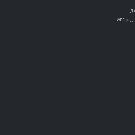
До
WEB-реда