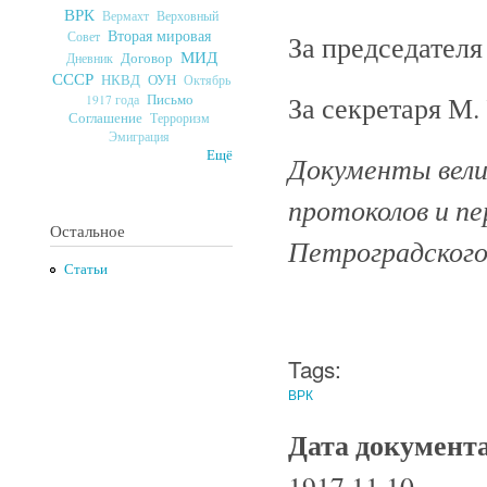
ВРК
Верховный
Вермахт
Вторая мировая
Совет
За председателя
МИД
Договор
Дневник
СССР
ОУН
НКВД
Октябрь
За секретаря М. 
Письмо
1917 года
Соглашение
Терроризм
Эмиграция
Ещё
Документы велик
протоколов и п
Остальное
Петроградского 
Статьи
Tags:
ВРК
Дата документ
1917.11.10