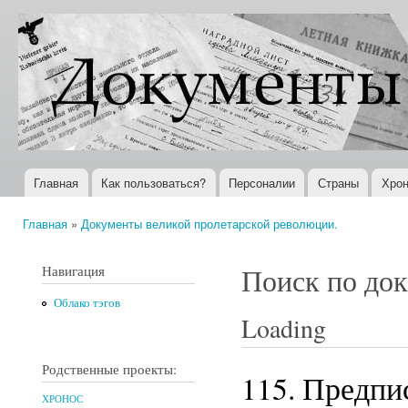
Пер
ос
Документы
Всемирная
со
XX века
история в
Интернете
Главная
Как пользоваться?
Персоналии
Страны
Хрон
Главное меню
Главная
»
Документы великой пролетарской революции.
Вы здесь
Навигация
Поиск по до
Облако тэгов
Loading
Родственные проекты:
115. Предпи
ХРОНОС