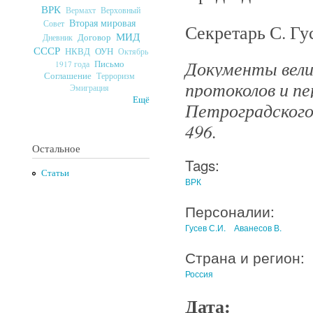
ВРК
Верховный
Вермахт
Вторая мировая
Совет
Секретарь С. Гу
МИД
Договор
Дневник
СССР
ОУН
НКВД
Октябрь
Документы велик
Письмо
1917 года
Соглашение
Терроризм
протоколов и п
Эмиграция
Ещё
Петроградского 
496.
Остальное
Tags:
Статьи
ВРК
Персоналии:
Гусев С.И.
Аванесов В.
Страна и регион:
Россия
Дата: