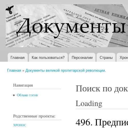
Пер
ос
Документы
Всемирная
со
XX века
история в
Интернете
Главная
Как пользоваться?
Персоналии
Страны
Хрон
Главное меню
Главная
»
Документы великой пролетарской революции.
Вы здесь
Навигация
Поиск по до
Облако тэгов
Loading
Родственные проекты:
496. Предпи
ХРОНОС