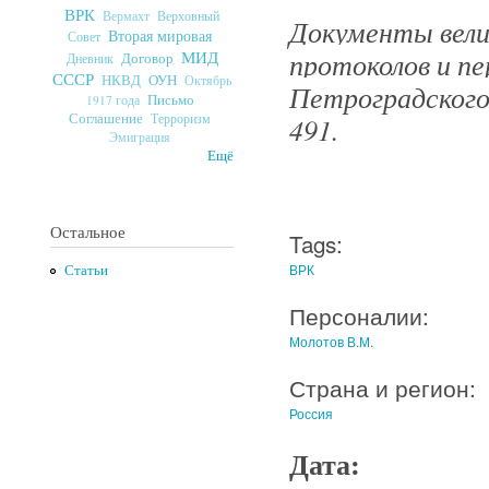
ВРК
Верховный
Вермахт
Документы велик
Вторая мировая
Совет
протоколов и п
МИД
Договор
Дневник
СССР
ОУН
НКВД
Октябрь
Петроградского 
Письмо
1917 года
Соглашение
Терроризм
491.
Эмиграция
Ещё
Остальное
Tags:
ВРК
Статьи
Персоналии:
Молотов В.М.
Страна и регион:
Россия
Дата: