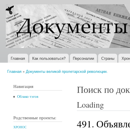
Пер
ос
Документы
Всемирная
со
XX века
история в
Интернете
Главная
Как пользоваться?
Персоналии
Страны
Хрон
Главное меню
Главная
»
Документы великой пролетарской революции.
Вы здесь
Навигация
Поиск по до
Облако тэгов
Loading
Родственные проекты:
491. Объявл
ХРОНОС