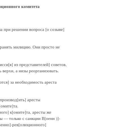
люционного комитета
па при решении вопроса [о созыве]
странять милицию. Они просто не
си[я] из представителей] советов,
 верхи, а низы реорганизовать.
аются] за необходимость ареста
 производ[ить] аресты
[омите]та.
ого] к[омите]та, аресты же
ы — только с санкции В[оенн )]-
[оенно]-рев[олюционного]