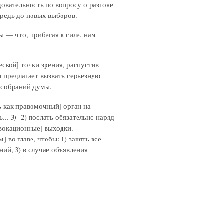
довательность по вопросу о разгоне
предь до новых выборов.
 — что, прибегая к силе, нам
ской] точки зрения, распустив
н предлагает вызвать серьезную
я собраний думы.
ь как правомочный] орган на
ь...
3)
2) послать обязательно наряд
овокационные] выходки.
 во главе, чтобы: 1) занять все
ний, 3) в случае объявления