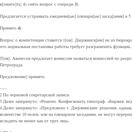
к[омите]та; 4) снять вопрос с очереди
3)
.
Предлагается устраивать ежедневн[ые] пленарн[ые] засед[ания] в 5 
Принято
4)
.
Вопрос о компетенции ставится т[ов]. Дзержинск[им] не из бюрокра
что нормальная постановка работы требует разграничить функции..
Т[ов]. Аванесов предлагает комиссии назваться комиссией по реор
Петрограда.
Предложение] принято.
-----
2 По черновой секретарской записи.
3 Далее зачеркнуто: «Решено. Конфисковать типограф. «Биржев. вед
4 Далее зачеркнуто: «Предложено т. Дзержинским: решения, однажд
количестве 10 челов. или на пленарном заседании, не могут перер
исходить не менее как от трех лиц».