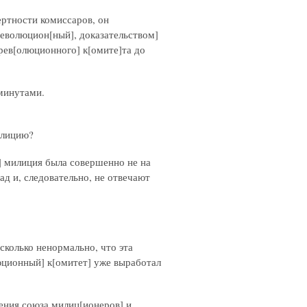
ертности комиссаров, он
революцион[ный], доказательством]
-рев[олюционного] к[омите]та до
 минутами.
илицию?
и] милиция была совершенно не на
ад и, следовательно, не отвечают
сколько ненормально, что эта
юционный] к[омитет] уже выработал
ения союза милиц[ионеров] и