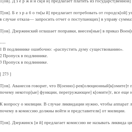
Т[ов]. Д з е р ж и н ск[и й] предлагает платить из государст[венной]
Т[ов]. Б е з р а б о тн[ы й] предлагает потребовать от городск[ой]
в случае отказа— запросить отчет о поступающих] в управу суммах
Т[ов]. Дзержинский оглашает поправки, внесен[ные] в приказ Воен
----
1 В подлиннике ошибочно: «распустить думу существованию».
2 Пропуск в подлиннике.
3 Пропуск в подлиннике.
[ 273 ]
Т[ов]. Аванесов говорит, что В[оенно]-рев[олюционный]к[омите]т п
почему некотор[ые] функции, перегружающее] к[омите]т, все еще н
К вопросу о милиции. В случае ликвидации нужно, чтобы аппарат
почему в комиссию должны войти и представители] от милиции.
Т[ов]. Дзержинск [и й] предлагает комиссию не называть ликвида ц