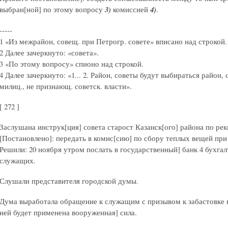
выбран[ной] по этому вопросу
3)
комиссией
4)
.
-----
1 «Из межрайон, совещ. при Петрогр. совете» вписано над строкой.
2 Далее зачеркнуто: «совета».
3 «По этому вопросу» спионо над строкой.
4 Далее зачеркнуто: «1... 2. Район, советы будут выбираться район,
милиц., не признающ. советск. власти».
[ 272 ]
Заслушана инструк[ция] совета старост Казанск[ого] района по ре
[Постановлено]: передать в комис[сию] по сбору теплых вещей при 
Решили: 20 ноября утром послать в государственный] банк 4 бухга
служащих.
Слушали представителя городской думы.
Дума выработала обращение к служащим с призывом к забастовке н
ней будет применена вооруженная] сила.