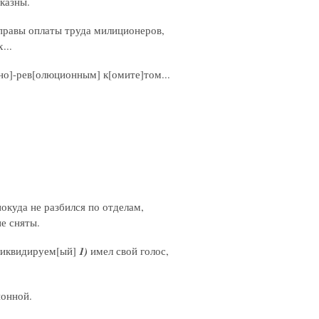
 казны.
 управы оплаты труда милиционеров,
...
[но]-рев[олюционным] к[омите]том...
окуда не разбился по отделам,
е сняты.
 ликвидируем[ый]
1)
имел свой голос,
ионной.