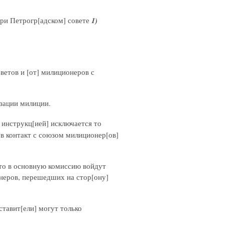
при Петрогр[адском] совете
1)
ветов и [от] милиционеров с
изации милиции.
 инструкц[ией] исключается то
 в контакт с союзом милиционер[ов]
что в основную комиссию войдут
онеров, перешедших на стор[ону]
ставит[ели] могут только