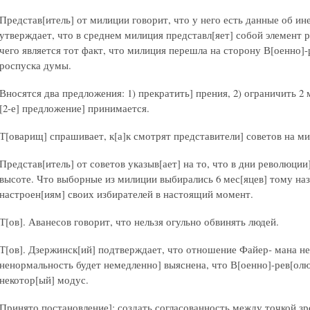
Представ[итель] от милиции говорит, что у него есть данные об ин
утверждает, что в среднем милиция представл[яет] собой элемент 
чего является тот факт, что милиция перешла на сторону В[оенно]
роспуска думы.
Вносятся два предложения: 1) прекратить] прения, 2) ограничить 2
[2-е] предложение] принимается.
Т[оварищ] спрашивает, к[а]к смотрят представители] советов на м
Представ[итель] от советов указыв[ает] на то, что в дни революци
высоте. Что выборные из милиции выбирались 6 мес[яцев] тому наз
настроен[иям] своих избирателей в настоящий момент.
Т[ов]. Аванесов говорит, что нельзя огульно обвинять людей.
Т[ов]. Дзержинск[ий] подтверждает, что отношение Файер- мана не
ненормальность будет немедленно] выяснена, что В[оенно]-рев[ол
некотор[ый] модус.
Принято постановление]: создать согласованность между точкой зр