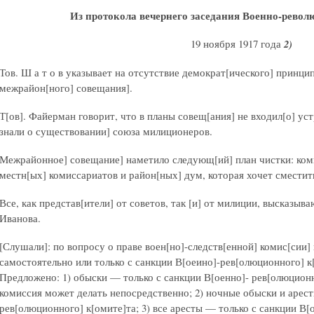
Из протокола вечернего заседания Военно-рево
19 ноября 1917 года
2)
Тов. Ш а т о в указывает на отсутствие демократ[ического] принци
межрайон[ного] совещания].
Т[ов]. Файерман говорит, что в планы совещ[ания] не входил[о] у
знали о существовании] союза милиционеров.
Межрайонное] совещание] наметило следующ[ий] план чистки: комис
местн[ых] комиссариатов и район[ных] дум, которая хочет сместить
Все, как представ[ители] от советов, так [и] от милиции, высказыв
Иванова.
[Слушали]: по вопросу о праве воен[но]-следств[енной] комис[сии]
самостоятельно или только с санкции В[оеино]-рев[олюционного] к
Предложено: 1) обыски — только с санкции В[оенно]- рев[олюционн
комиссия может делать непосредственно; 2) ночные обыски и арест
рев[олюционного] к[омите]та; 3) все аресты — только с санкции В