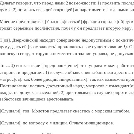
Делегат говорит, что перед нами 2 возможности: 1) проявить после
думы; 2) оставить весь действующей] аппарат вместе с гласными в
Мнение представителя] болынев[истской] фракции городск[ой] думы
грозят серьезные последствия, почему он предлагает вторую меру.
Т[ов]. Дзержинский находит совершенно недопустимым с по-литиче
думу, дать ей [возможность] продолжать свое существование
1)
. О
воинскую силу, которую и поместить в здании управы, не допуска
Тов...
2)
высказыв[ает] предполож[ение], что управа может работат
стороне, и предлагает: 1) в случае объявления забастовки арестоват
матрос[ов], как более дисциплинированных], так как возможны пр
Постановлено: послать достаточный наряд матросов с комендант[ом]
входы, не допуская заседаний, 2) арестовывать в случае сопротивле
забастовки зачинщиков арестовывать.
[Слушали]: тов. Молотов предлагает снестись с морским штабом.
[Слушали]: по вопросу о милиции. Оплате милиционеров.