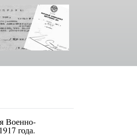
ия Военно-
917 года.