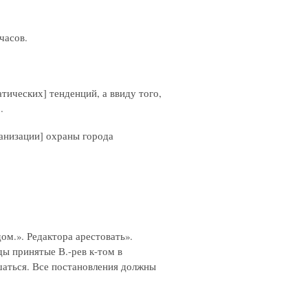
часов.
тических] тенденций, а ввиду того,
.
ганизации] охраны города
ом.». Редактора арестовать».
ы принятые В.-рев к-том в
ешаться. Все постановления должны