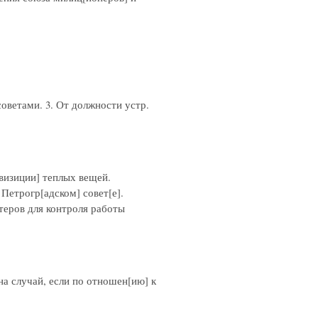
 советами. 3. От должности устр.
квизиции] теплых вещей.
Петрогр[адском] совет[е].
лтеров для контроля работы
а случай, если по отношен[ию] к