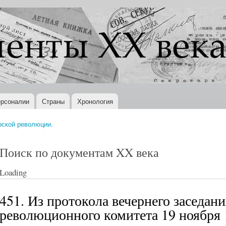
Перейти к
основному
содержанию
рсоналии
Страны
Хронология
рской революции.
Поиск по документам XX века
Loading
451. Из протокола вечернего заседан
революционного комитета 19 ноября 1