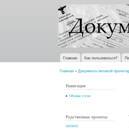
Документы
Всемирная
XX века
история в
Интернете
Главная
Как пользоваться?
Пе
Главное меню
Главная
»
Документы великой пролета
Вы здесь
Навигация
Облако тэгов
Родственные проекты:
ХРОНОС