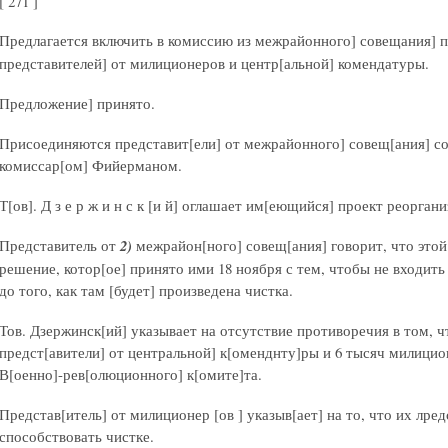
[ 271 ]
Предлагается включить в комиссию из межрайонного] совещания] 
представителей] от милиционеров и центр[альной] комендатуры.
Предложение] принято.
Присоединяются представит[ели] от межрайонного] совещ[ания] со
комиссар[ом] Фийерманом.
Т[ов]. Д з е р ж и н с к [и й] оглашает им[еющийся] проект реорган
Представитель от
2)
межрайон[ного] совещ[ания] говорит, что этой
решение, котор[ое] принято ими 18 ноября с тем, чтобы не входить
до того, как там [будет] произведена чистка.
Тов. Дзержинск[ий] указывает на отсутствие противоречия в том, 
предст[авители] от центральной] к[оменднту]ры и 6 тысяч милици
В[оенно]-рев[олюционного] к[омите]та.
Представ[итель] от милиционер [ов ] указыв[ает] на то, что их лред
способствовать чистке.