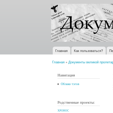
Документы
Всемирная
XX века
история в
Интернете
Главная
Как пользоваться?
Пе
Главное меню
Главная
»
Документы великой пролета
Вы здесь
Навигация
Облако тэгов
Родственные проекты:
ХРОНОС