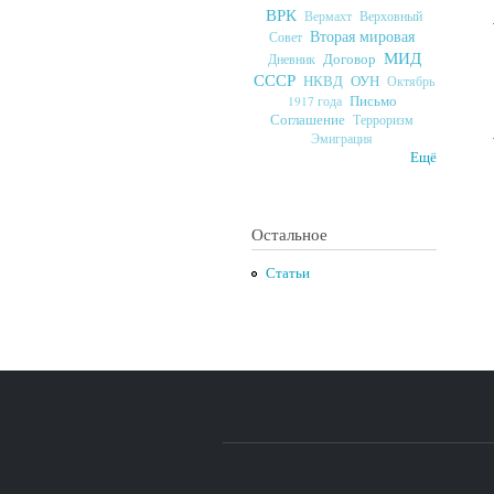
ВРК
Верховный
Вермахт
Вторая мировая
Совет
МИД
Договор
Дневник
СССР
ОУН
НКВД
Октябрь
Письмо
1917 года
Соглашение
Терроризм
Эмиграция
Ещё
Остальное
Статьи