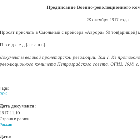
Предписание Военно-революционного ком
28 октября 1917 года
Просят прислать в Смольный с крейсера «Аврора» 50 тов[арищей] 
П р е д с е д [а т е л ь].
Документы великой пролетарской революции. Том 1. Из протоколо
революционного комитета Петроградского совета. ОГИЗ, 1938. с.
Tags:
ВРК
Дата документа:
1917.11.10
Страна и регион:
Россия
Дата: