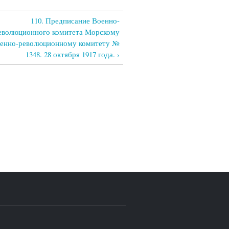
110. Предписание Военно-
еволюционного комитета Морскому
оенно-революционному комитету №
1348. 28 октября 1917 года. ›