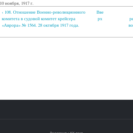
10 ноября, 1917 г.
‹ 108. Отношение Военно-революционного
Вве
комитета в судовой комитет крейсера
рх
р
«Аврора» № 1564. 28 октября 1917 года.
в
Документы XX века