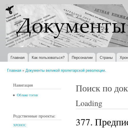
Пер
ос
Документы
Всемирная
со
XX века
история в
Интернете
Главная
Как пользоваться?
Персоналии
Страны
Хрон
Главное меню
Главная
»
Документы великой пролетарской революции.
Вы здесь
Навигация
Поиск по до
Облако тэгов
Loading
Родственные проекты:
377. Предпи
ХРОНОС