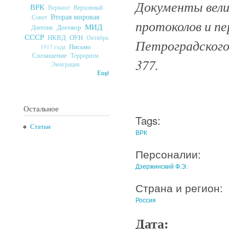
Документы велик
ВРК
Верховный
Вермахт
Вторая мировая
Совет
протоколов и п
МИД
Договор
Дневник
СССР
ОУН
НКВД
Октябрь
Петроградского 
Письмо
1917 года
Соглашение
Терроризм
377.
Эмиграция
Ещё
Остальное
Tags:
Статьи
ВРК
Персоналии:
Дзержинский Ф.Э.
Страна и регион:
Россия
Дата: