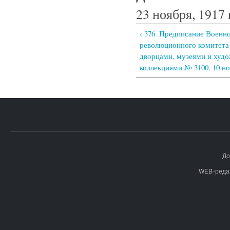
23 ноября, 1917 
‹ 376. Предписание Военн
революционного комитета
дворцами, музеями и худ
коллекциями № 3100. 10 но
До
WEB-реда