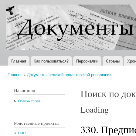
Пер
ос
Документы
Всемирная
со
XX века
история в
Интернете
Главная
Как пользоваться?
Персоналии
Страны
Хрон
Главное меню
Главная
»
Документы великой пролетарской революции.
Вы здесь
Навигация
Поиск по до
Облако тэгов
Loading
Родственные проекты:
330. Предпи
ХРОНОС