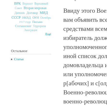
ВРК
Верховный
Вермахт
Вторая мировая
Совет
Ввиду этого Во
МИД
Договор
Дневник
СССР
вам объявить в
ОУН
НКВД
Октябрь
Письмо
1917 года
Соглашение
Терроризм
средствами все
Эмиграция
Ещё
избиратель долж
уполномоченного
Остальное
иной список дол
Статьи
домовладельца 
или уполномоче
р[абочих] и с[о
Военно-революц
военно-революц