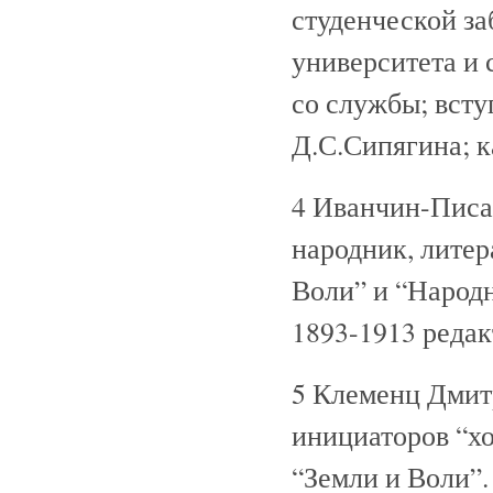
студенческой за
университета и 
со службы; всту
Д.С.Сипягина; к
4 Иванчин-Писа
народник, литер
Воли” и “Народн
1893-1913 редак
5 Клеменц Дмитр
инициаторов “хо
“Земли и Воли”. 