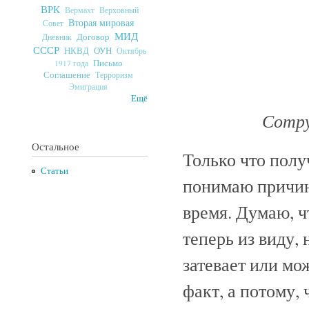
ВРК
Верховный
Вермахт
Вторая мировая
Совет
МИД
Договор
Дневник
СССР
ОУН
НКВД
Октябрь
Письмо
1917 года
Соглашение
Терроризм
Эмиграция
Ещё
Сотру
Остальное
Только что пол
Статьи
понимаю причин
время. Думаю, ч
теперь из виду, 
затевает или мо
факт, а потому, 