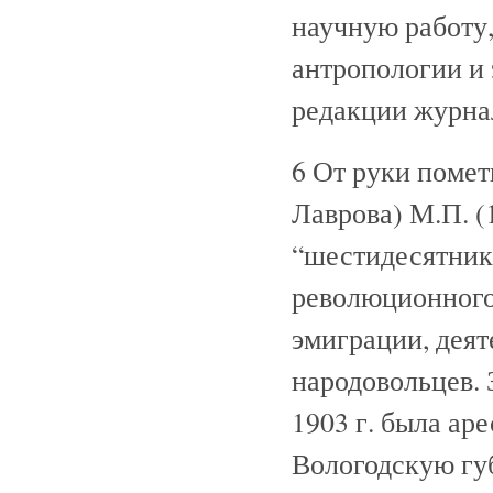
научную работу,
антропологии и 
редакции журнал
6 От руки помет
Лаврова) М.П. (
“шестидесятник
революционного 
эмиграции, деят
народовольцев. 
1903 г. была ар
Вологодскую губ