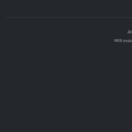
До
WEB-реда