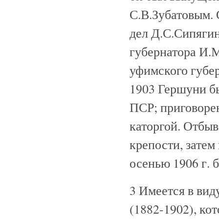
С.В.Зубатовым.
дел Д.С.Сипягин
губернатора И.М
уфимского губер
1903 Гершуни бы
ПСР; приговорен
каторгой. Отбы
крепости, затем
осенью 1906 г. 
3 Имеется в вид
(1882-1902), кот