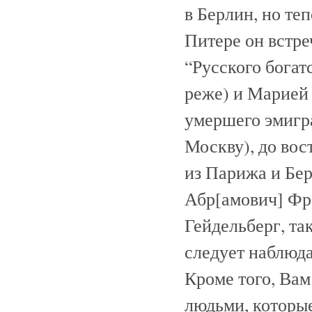
в Берлин, но теп
Питере он встр
“Русского богат
реже) и Марией
умершего эмигра
Москву), до вос
из Парижа и Бер
Абр[амович] Фр
Гейдельберг, та
следует наблюда
Кроме того, Вам
людьми, которые