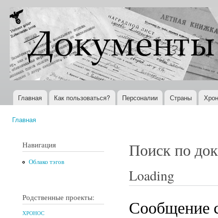
Пер
ос
Документы
Всемирная
со
XX века
история в
Интернете
Главная
Как пользоваться?
Персоналии
Страны
Хрон
Главное меню
Главная
Вы здесь
Навигация
Поиск по до
Облако тэгов
Loading
Родственные проекты:
Сообщение с
ХРОНОС