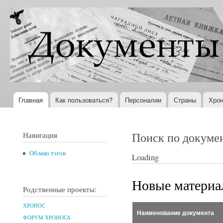
Пер
ос
Документы
Всемирная
со
XX века
история в
Интернете
Главная
Как пользоваться?
Персоналии
Страны
Хрон
Главное меню
Поиск по докуме
Навигация
Облако тэгов
Loading
Новые матери
Родственные проекты:
ХРОНОС
Наименование документа
ФОРУМ ХРОНОСА