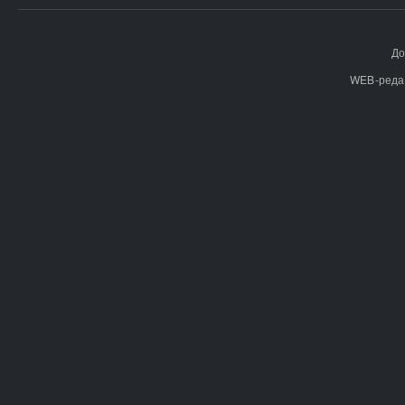
До
WEB-реда