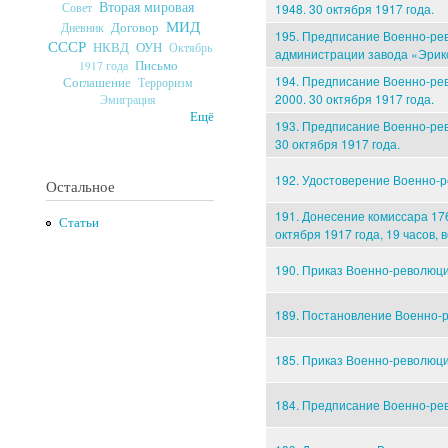
Вторая мировая
Совет
1948. 30 октября 1917 года.
МИД
Договор
Дневник
195. Предписание Военно-рев
СССР
ОУН
НКВД
Октябрь
администрации завода «Эрикс
Письмо
1917 года
194. Предписание Военно-ре
Соглашение
Терроризм
2000. 30 октября 1917 года.
Эмиграция
Ещё
193. Предписание Военно-ре
30 октября 1917 года.
192. Удостоверение Военно-р
Остальное
191. Донесение комиссара 17
Статьи
октября 1917 года, 19 часов, 
190. Приказ Военно-революци
189. Постановление Военно-р
185. Приказ Военно-революци
184. Предписание Военно-рев