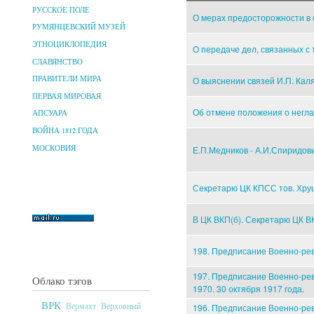
РУССКОЕ ПОЛЕ
О мерах предосторожности в 
РУМЯНЦЕВСКИЙ МУЗЕЙ
ЭТНОЦИКЛОПЕДИЯ
О передаче дел, связанных с 
СЛАВЯНСТВО
ПРАВИТЕЛИ МИРА
О выяснении связей И.П. Каля
ПЕРВАЯ МИРОВАЯ
Об отмене положения о неглас
АПСУАРА
ВОЙНА 1812 ГОДА
МОСКОВИЯ
Е.П.Медников - А.И.Спиридови
Секретарю ЦК КПСС тов. Хру
В ЦК ВКП(б). Секретарю ЦК ВКП
198. Предписание Военно-рев
197. Предписание Военно-ре
Облако тэгов
1970. 30 октября 1917 года.
ВРК
Верховный
Вермахт
196. Предписание Военно-ре