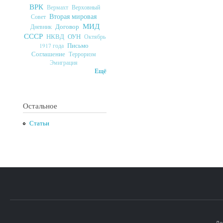
ВРК
Верховный
Вермахт
Вторая мировая
Совет
МИД
Договор
Дневник
СССР
ОУН
НКВД
Октябрь
Письмо
1917 года
Соглашение
Терроризм
Эмиграция
Ещё
Остальное
Статьи
До