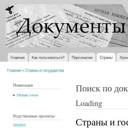
Пер
ос
Документы
Всемирная
со
XX века
история в
Интернете
Главная
Как пользоваться?
Персоналии
Страны
Хрон
Главное меню
Главная
»
Страны и государства
Вы здесь
Навигация
Поиск по до
Облако тэгов
Loading
Родственные проекты:
Страны и го
ХРОНОС