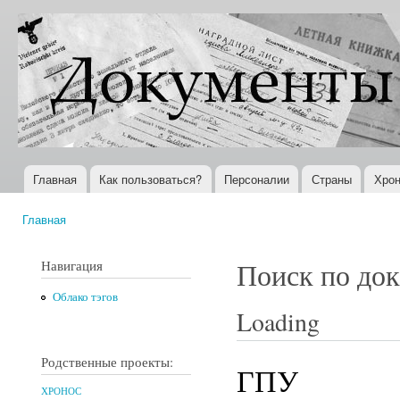
Пер
ос
Документы
Всемирная
со
XX века
история в
Интернете
Главная
Как пользоваться?
Персоналии
Страны
Хрон
Главное меню
Главная
Вы здесь
Навигация
Поиск по до
Облако тэгов
Loading
Родственные проекты:
ГПУ
ХРОНОС