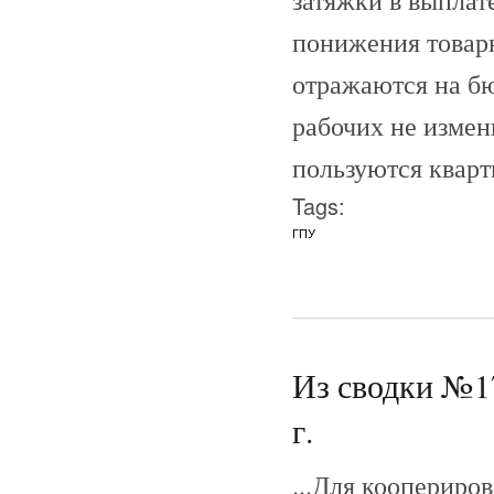
затяжки в выплат
понижения товар
отражаются на бю
рабочих не измен
пользуются кварт
Tags:
ГПУ
Из сводки №1
г.
...Для коопериро