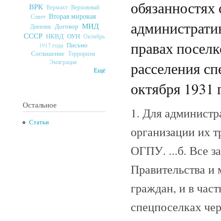
обязанностях 
ВРК
Верховный
Вермахт
Вторая мировая
Совет
администрати
МИД
Договор
Дневник
СССР
ОУН
НКВД
Октябрь
правах поселк
Письмо
1917 года
Соглашение
Терроризм
Эмиграция
расселения сп
Ещё
октября 1931 г
Остальное
1. Для администр
Статьи
организации их т
ОГПУ. ...б. Все 
Правительства и 
граждан, и в час
спецпоселках чер