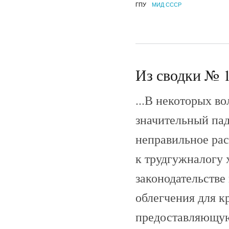
ГПУ
МИД СССР
Из сводки № 1
...В некоторых в
значительный па
неправильное ра
к трудгужналогу х
законодательстве
облегчения для к
предоставляющую