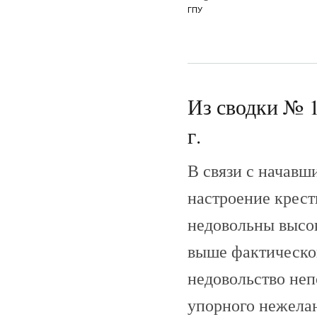
ГПУ
Из сводки № 1
г.
В связи с начав
настроение крест
недовольны высо
выше фактическог
недовольство не
упорного нежела