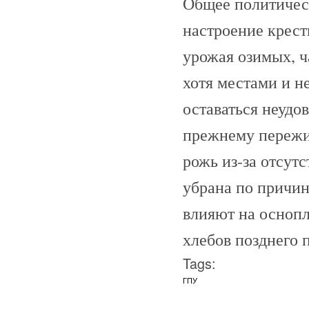
Общее политическ
настроение крест
урожая озимых, ч
хотя местами и н
оставаться неудо
прежнему пережив
рожь из-за отсут
убрана по причи
влияют на осноп
хлебов позднего п
Tags:
ГПУ