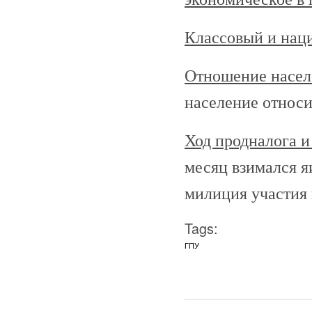
Классовый и нац
Отношение населе
население относи
Ход продналога и
месяц взимался я
милиция участия 
Tags:
ГПУ