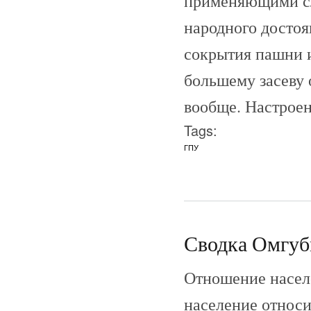
применяющими сл
народного досто
сокрытия пашни и
большему засеву 
вообще. Настроен
Tags:
ГПУ
Сводка Омгуб
Отношение населе
население относи