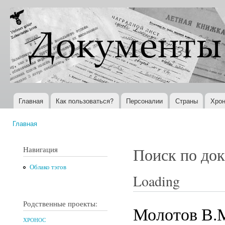
Пер
ос
Документы
Всемирная
со
XX века
история в
Интернете
Главная
Как пользоваться?
Персоналии
Страны
Хрон
Главное меню
Главная
Вы здесь
Навигация
Поиск по до
Облако тэгов
Loading
Родственные проекты:
Молотов В.
ХРОНОС