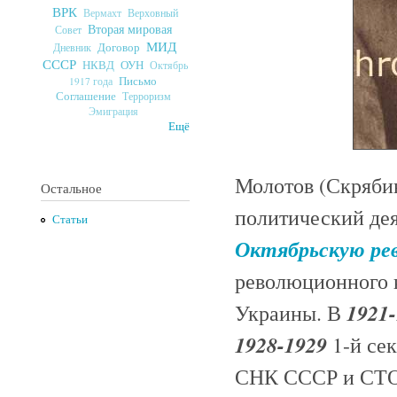
ВРК
Верховный
Вермахт
Вторая мировая
Совет
МИД
Договор
Дневник
СССР
ОУН
НКВД
Октябрь
Письмо
1917 года
Соглашение
Терроризм
Эмиграция
Ещё
Молотов (Скрябин
Остальное
политический дея
Статьи
Октябрьскую ре
революционного 
1921
Украины. В
1928-1929
1-й се
СНК СССР и СТО 