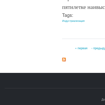
пятилетке наивыс
Tags:
Индустриализация
« первая
‹ предыд
Страницы
До