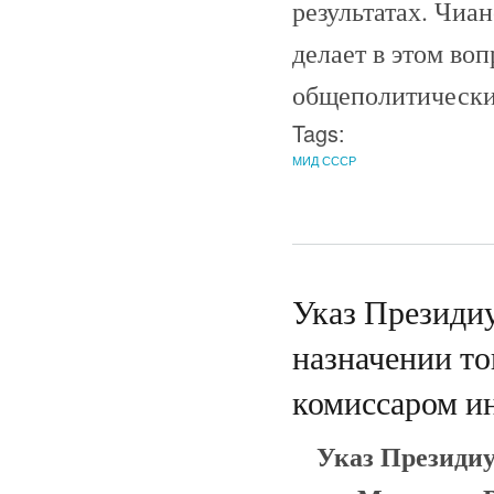
результатах. Чиан
делает в этом воп
общеполитически
Tags:
МИД СССР
Указ Президи
назначении то
комиссаром и
Указ Президи