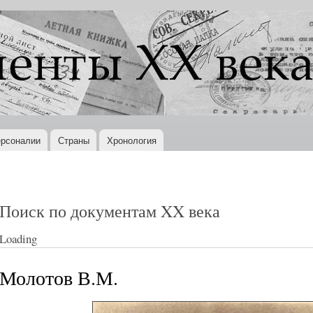
Перейти к
основному
содержанию
рсоналии
Страны
Хронология
Поиск по документам XX века
Loading
Молотов В.М.