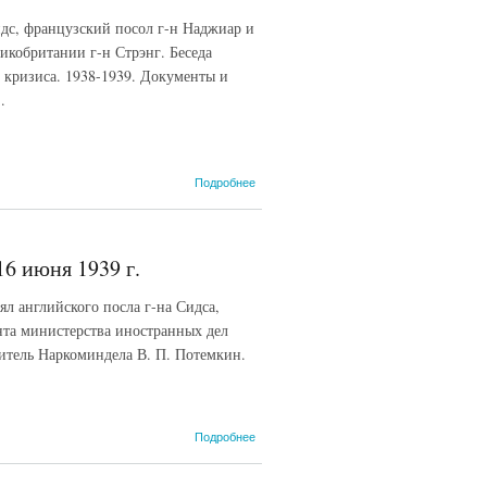
СССР,
дс, французский посол г-н Наджиар и
врученный
народному
икобритании г-н Стрэнг. Беседа
комиссару
од кризиса. 1938-1939. Документы и
иностранных дел
.
СССР В. М.
Молотову
послами
Великобритании и
Франции в СССР
о В Народном
Подробнее
У. Сидсом и П.
комиссариате
Наджиаром. 21
иностранных
июня 1939 г.
дел СССР. 17
июня 1939 г.
6 июня 1939 г.
л английского посла г-на Сидса,
нта министерства иностранных дел
итель Наркоминдела В. П. Потемкин.
о В Народном
Подробнее
комиссариате
иностранных