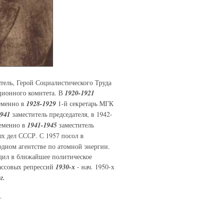
тель, Герой Социалистического Труда
ционного комитета. В
1920-1921
еменно в
1928-1929
1-й секретарь МГК
941
заместитель председателя, в 1942-
ременно в
1941-1945
заместитель
х дел СССР. С 1957 посол в
дном агентстве по атомной энергии.
дил в ближайшее политическое
массовых репрессий
1930-х
- нач. 1950-х
г.
.