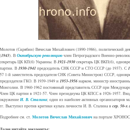
Молотов (Скрябин) Вячеслав Михайлович (1890-1986), политический дея
(
1943
). В
Октябрьскую революцию
член Петроградского Военно-револю
секретарь ЦК КП(б) Украины. В
1921-1930
секретарь ЦК ВКП(б), одновр
партии. В
1930-1941
председатель СНК СССР и СТО СССР (до 1937). С
1
57 1-й заместитель председателя СНК (Совета Министров) СССР, однов
председателя ГКО. В 1939-1949 и
1953-1956
нарком, министр иностранны
Монголии. В 1960-1962 постоянный представитель СССР при Междунаро
Член ЦК партии в 1921-57. Член президиума ЦК КПСС в 1926-1957. Вхо
окружение
И. В. Сталина
; один из наиболее активных организаторов 
гг. Выступил против критики культа личности И. В. Сталина в
сер. 50-х г
Молотов Вячеслав Михайлович
Подробнее см. ст.
на портале ХРОНОС
Далее читайте документы: