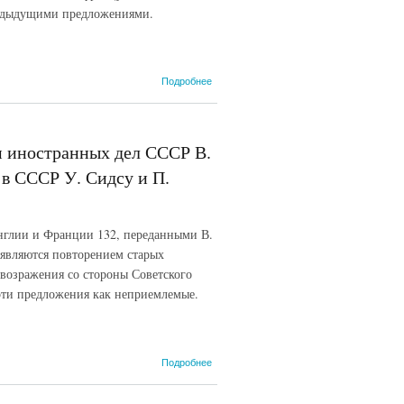
редыдущими предложениями.
о В Народном
Подробнее
комиссариате
иностранных
дел СССР. 22
июня 1939 г.
м иностранных дел СССР В.
в СССР У. Сидсу и П.
нглии и Франции 132, переданными В.
 являются повторением старых
возражения со стороны Советского
эти предложения как неприемлемые.
о Памятная
Подробнее
записка,
врученная