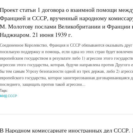
Проект статьи 1 договора о взаимной помощи межд
Францией и СССР, врученный народному комиссар
М. Молотову послами Великобритании и Франции в
Наджиаром. 21 июня 1939 г.
Соединенное Королевство, Франция и СССР обязываются оказывать друг
посильную поддержку и помощь, если одна из этих стран будет вовлече
европейским государством в результате либо 1) агрессии этого государст
агрессии этого государства, которая, будучи направлена против Другого 
бы тем самым Угрозу безопасности одной из трех держав, либо 2) агресс
европейского государства, которое заинтересованная договаривающаяся де
последнего, защищать против такой агрессии...
Tags:
МИД СССР
В Народном комиссариате иностранных дел СССР. 1