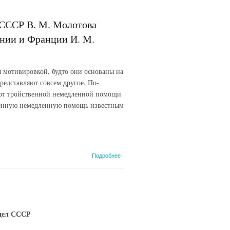
 СССР В. М. Молотова
нии и Франции И. М.
 мотивировкой, будто они основаны на
редставляют совсем другое. По-
 от тройственной немедленной помощи
твенную немедленную помощь известным
о Телеграмма
Подробнее
народного
комиссара
иностранных
дел СССР В. М.
Молотова
полномочным
 дел СССР
представителям
СССР в