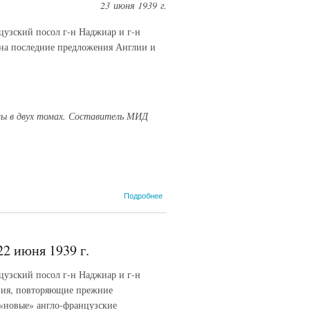
Великобритании
23 июня 1939 г.
и Франции И. М.
Майскому и Я.
цузский посол г-н Наджиар и г-н
3. Сурицу. 23
а на последние предложения Англии и
июня 1939 г.
алы в двух томах. Составитель МИД
о В Народном
Подробнее
комиссариате
иностранных
дел СССР.
2 июня 1939 г.
цузский посол г-н Наджиар и г-н
ния, повторяющие прежние
«новые» англо-французские