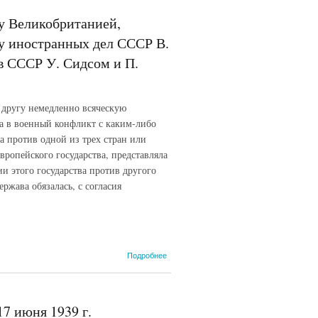
народным
комиссаром
у Великобританией,
иностранных
дел СССР В. М.
у иностранных дел СССР В.
Молотовым
 СССР У. Сидсом и П.
послам
Великобритании
и Франции в
СССР У. Сидсу
 другу немедленно всяческую
и П. Наджиару.
22 июня 1939 г.
на в военный конфликт с каким-либо
ва против одной из трех стран или
европейского государства, представляла
ии этого государства против другого
ржава обязалась, с согласия
о Проект статьи 1
Подробнее
договора о
взаимной
помощи между
Великобританией,
7 июня 1939 г.
Францией и