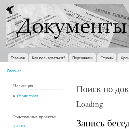
Пер
ос
Документы
Всемирная
со
XX века
история в
Интернете
Главная
Как пользоваться?
Персоналии
Страны
Хрон
Главное меню
Главная
Вы здесь
Навигация
Поиск по до
Облако тэгов
Loading
Родственные проекты:
Запись бесе
ХРОНОС