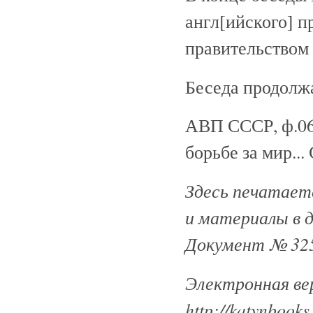
англ[ийского] п
правительством и
Беседа продолжа
АВП СССР, ф.06,оп
борьбе за мир... 
Здесь печатаетс
и материалы в 
Документ № 325
Электронная ве
http://katynbooks