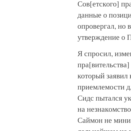
Сов[етского] пра
данные о позици
опровергал, но 
утверждение о 
Я спросил, изме
пра[вительства]
который заявил
приемлемости д
Сидс пытался ук
на незнакомство
Саймон не минис
дальнейшем не и