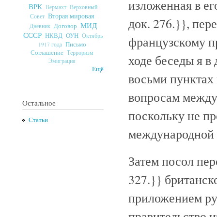
изложенная в е
ВРК
Верховный
Вермахт
Вторая мировая
Совет
док. 276.}}
, пер
МИД
Договор
Дневник
СССР
ОУН
НКВД
Октябрь
французскому пр
Письмо
1917 года
Соглашение
Терроризм
ходе беседы я в
Эмиграция
Ещё
восьми пунктах 
вопросам между
Остальное
поскольку не пр
Статьи
международной о
Затем посол пе
327.}}
британско
приложением рус
правительство и