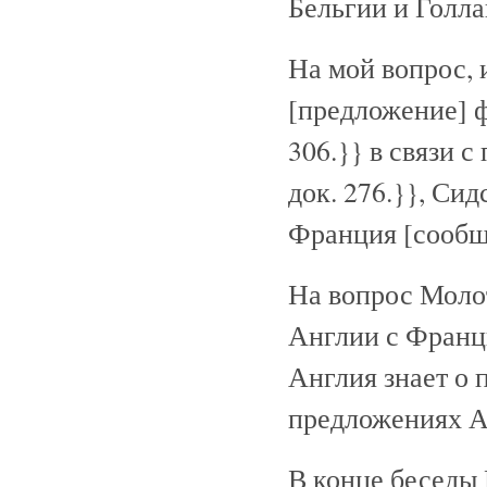
Бельгии и Голла
На мой вопрос, 
[предложение] 
306.}}
в связи с
док. 276.}}
, Сид
Франция [сообщ
На вопрос Моло
Англии с Франци
Англия знает о 
предложениях А
В конце беседы 