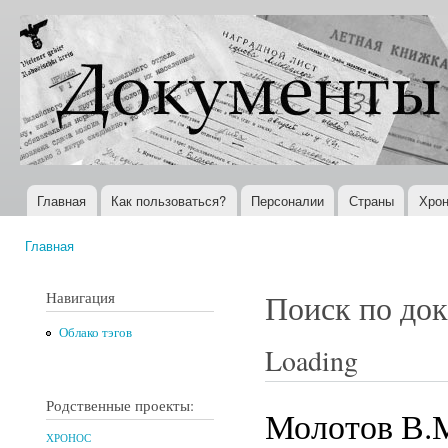
Пер
ос
Документы
Всемирная
со
XX века
история в
Интернете
Главная
Как пользоваться?
Персоналии
Страны
Хрон
Главное меню
Главная
Вы здесь
Навигация
Поиск по до
Облако тэгов
Loading
Родственные проекты:
Молотов В.
ХРОНОС