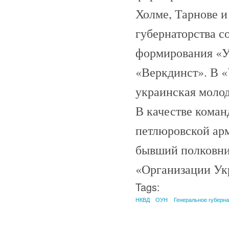
Холме, Тарнове и
губернаторства с
формирования «У
«Веркдинст». В «
украинская моло
В качестве кома
петлюровской арм
бывший полковни
«Организации Ук
Tags:
НКВД
ОУН
Генеральное губерн