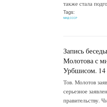
также стала подг
Tags:
МИД СССР
Запись бесед
Молотова с м
Урбшисом. 14 
Тов. Молотов зая
серьезное заявле
правительству. Чи