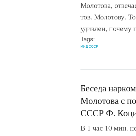
Молотова, отвечае
тов. Молотову. То
удивлен, почему 
Tags:
МИД СССР
Беседа нарко
Молотова с п
СССР Ф. Коци
В 1 час 10 мин. н