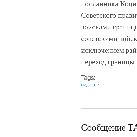
посланника Коци
Советского прави
войсками границ
советскими войска
исключением рай
переход границы н
Tags:
МИД СССР
Сообщение ТА