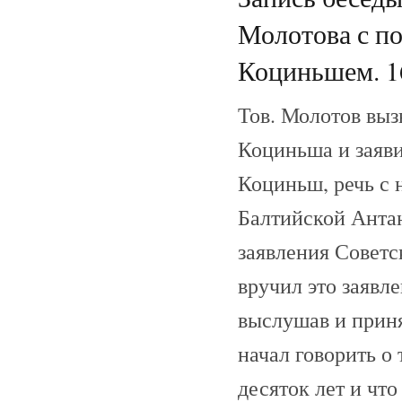
Молотова с п
Коциньшем. 16
Тов. Молотов выз
Коциньша и заяви
Коциньш, речь с 
Балтийской Антан
заявления Советс
вручил это заявл
выслушав и приня
начал говорить о
десяток лет и что