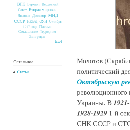
ВРК
Верховный
Вермахт
Вторая мировая
Совет
МИД
Договор
Дневник
СССР
ОУН
НКВД
Октябрь
Письмо
1917 года
Соглашение
Терроризм
Эмиграция
Ещё
Молотов (Скрябин
Остальное
политический дея
Статьи
Октябрьскую ре
революционного 
1921
Украины. В
1928-1929
1-й се
СНК СССР и СТО 