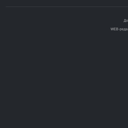
До
WEB-реда