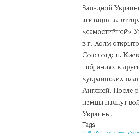
Западной Украины
агитация за отто
«самостийной» У
в г. Холм открыт
Союз отдать Кие
собраниях в друг
«украинских план
Англией. После р
немцы начнут вой
Украины.
Tags:
НКВД
ОУН
Генеральное губерн