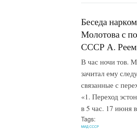
Беседа нарко
Молотова с п
СССР А. Реем.
В час ночи тов. 
зачитал ему след
связанные с пере
«1. Переход эсто
в 5 час. 17 июня
Tags:
МИД СССР