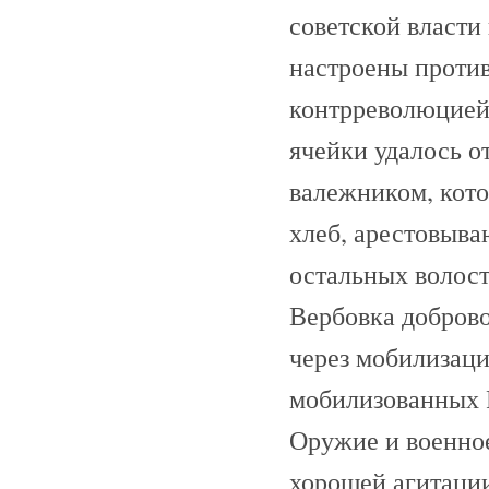
советской власти
настроены против
контрреволюцией
ячейки удалось о
валежником, кото
хлеб, арестовыва
остальных волост
Вербовка доброво
через мобилизац
мобилизованных Р
Оружие и военное
хорошей агитации