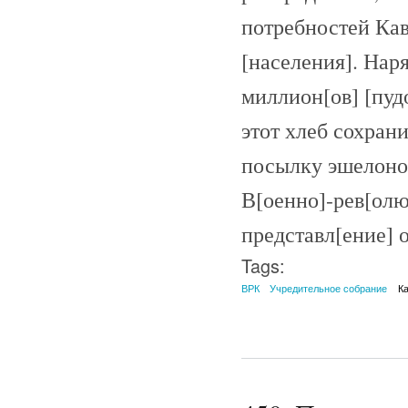
потребностей Кав
[населения]. Нар
миллион[ов] [пуд
этот хлеб сохран
посылку эшелонов
В[оенно]-рев[ол
представл[ение] о
Tags:
ВРК
Учредительное собрание
К