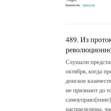
Казачество
Циркуляр
489. Из прото
революционног
Слушали представ
октября, когда п
донское казачест
не признают до то
самоуправл[ение]
распределены, ча