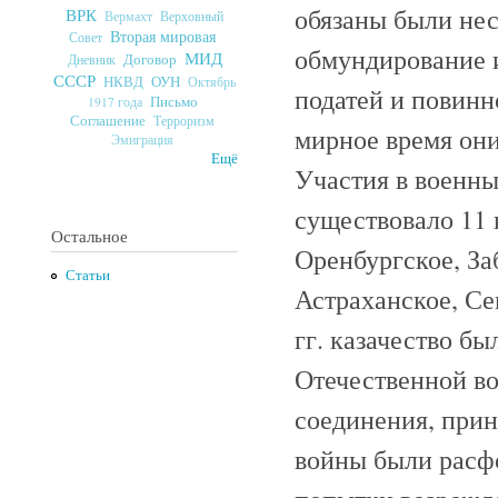
обязаны были нес
ВРК
Верховный
Вермахт
Вторая мировая
Совет
обмундирование и
МИД
Договор
Дневник
СССР
ОУН
НКВД
Октябрь
податей и повинн
Письмо
1917 года
Соглашение
Терроризм
мирное время они
Эмиграция
Ещё
Участия в военны
существовало 11 
Остальное
Оренбургское, За
Статьи
Астраханское, Се
гг. казачество б
Отечественной в
соединения, прин
войны были расф