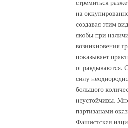
стремиться разж
на оккупированно
создавая этим ви
якобы при наличи
возникновения гр
показывает практ
оправдываются. 
силу неоднородно
большого количе
неустойчивы. Мно
партизанами ока
Фашистская нацио