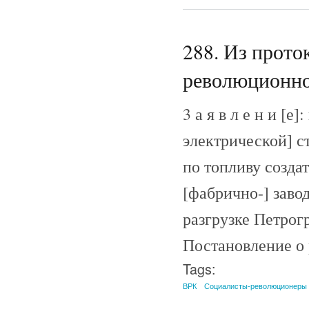
288. Из прото
революционног
3 а я в л е н и [
электрической] с
по топливу созда
[фабрично-] заво
разгрузке Петрог
Постановление о 
Tags:
ВРК
Социалисты-революционеры