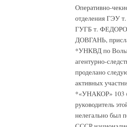
Оперативно-чеки
отделения ГЭУ т
ГУГБ т. ФЕДОР
ДОВГАНЬ, присла
*УНКВД по Волын
агентурно-следств
проделано следую
активных участн
*«УНАКОР» 103 (
руководитель это
нелегально был п
СССР националис