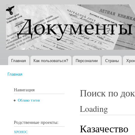
Пер
ос
Документы
Всемирная
со
XX века
история в
Интернете
Главная
Как пользоваться?
Персоналии
Страны
Хрон
Главное меню
Главная
Вы здесь
Навигация
Поиск по до
Облако тэгов
Loading
Родственные проекты:
Казачество
ХРОНОС