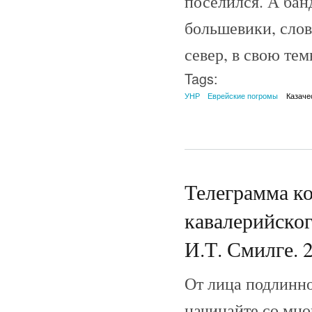
поселился. А бан
большевики, слов
север, в свою те
Tags:
УНР
Еврейские погромы
Казаче
Телеграмма ко
кавалерийско
И.Т. Смилге. 2
От лица подлинно
начинайте со мно