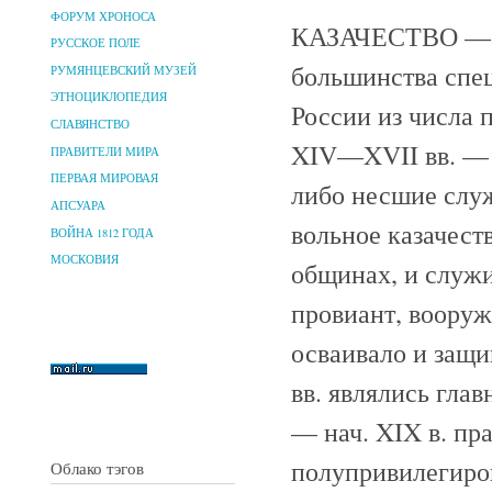
ФОРУМ ХРОНОСА
КАЗАЧЕСТВО — в
РУССКОЕ ПОЛЕ
большинства спе
РУМЯНЦЕВСКИЙ МУЗЕЙ
ЭТНОЦИКЛОПЕДИЯ
России из числа 
СЛАВЯНСТВО
XIV—XVII вв. — 
ПРАВИТЕЛИ МИРА
ПЕРВАЯ МИРОВАЯ
либо несшие слу
АПСУАРА
вольное казачест
ВОЙНА 1812 ГОДА
МОСКОВИЯ
общинах, и служи
провиант, вооруж
осваивало и защ
вв. являлись гла
— нач. XIX в. пра
полупривилегиров
Облако тэгов