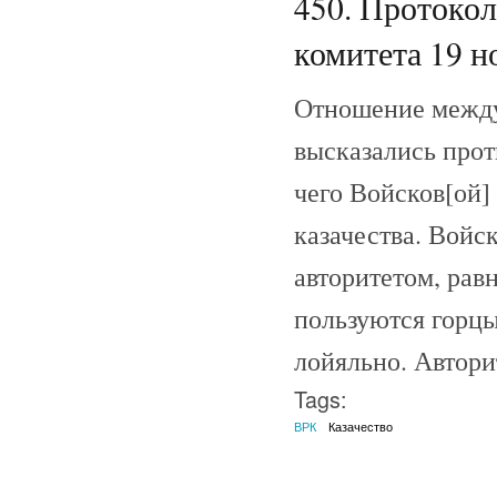
450. Протоко
комитета 19 но
Отношение между
высказались прот
чего Войсков[ой]
казачества. Войс
авторитетом, рав
пользуются горцы
лойяльно. Авторит
Tags:
ВРК
Казачество