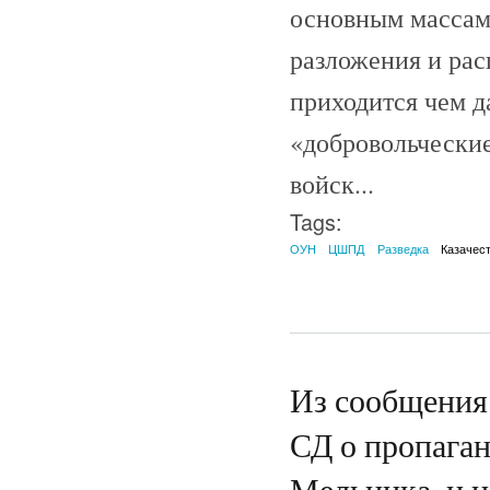
основным массам 
разложения и рас
приходится чем д
«добровольчески
войск...
Tags:
ОУН
ЦШПД
Разведка
Казачес
Из сообщения
СД о пропага
Мельника, и н