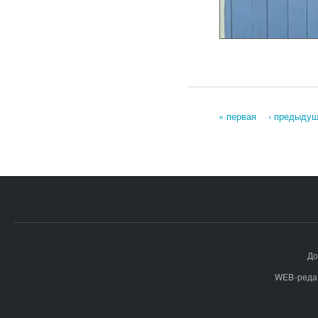
« первая
‹ предыду
Страницы
До
WEB-реда