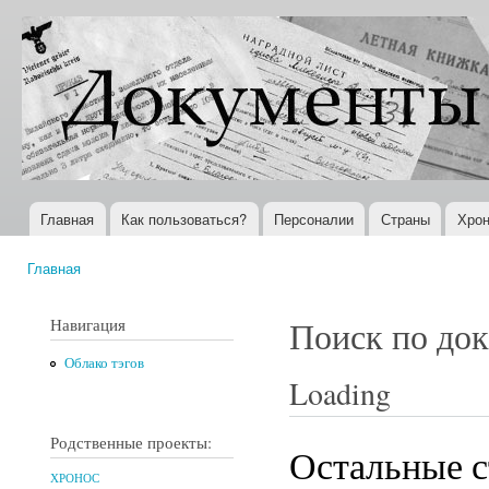
Пер
ос
Документы
Всемирная
со
XX века
история в
Интернете
Главная
Как пользоваться?
Персоналии
Страны
Хрон
Главное меню
Главная
Вы здесь
Навигация
Поиск по до
Облако тэгов
Loading
Родственные проекты:
Остальные с
ХРОНОС