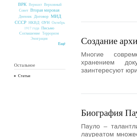
ВРК
Верховный
Вермахт
Вторая мировая
Совет
МИД
Договор
Дневник
СССР
ОУН
НКВД
Октябрь
Письмо
1917 года
Соглашение
Терроризм
Создание арх
Эмиграция
Ещё
Многие соврем
хранением док
Остальное
заинтересуют юри
Статьи
Биография Па
Пауло – талантл
лауреатом множес