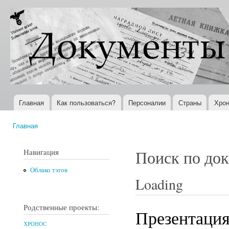
Пер
ос
Документы
Всемирная
со
XX века
история в
Интернете
Главная
Как пользоваться?
Персоналии
Страны
Хрон
Главное меню
Главная
Вы здесь
Навигация
Поиск по до
Облако тэгов
Loading
Родственные проекты:
Презентация
ХРОНОС