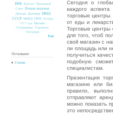
Сегодня о глоба
ВРК
Верховный
Вермахт
Вторая мировая
каждого аспекта
Совет
МИД
Договор
Дневник
торговые центры.
СССР
ОУН
НКВД
Октябрь
от еды и лекарст
Письмо
1917 года
Соглашение
Терроризм
Торговые центры 
Эмиграция
для того, чтоб п
Ещё
свой магазин с на
ли площадь или не
Остальное
получиться качес
подобную сможе
Статьи
специалистам.
Презентация тор
магазине или би
правило, выпол
отправляют арен
можно показать п
это непосредстве