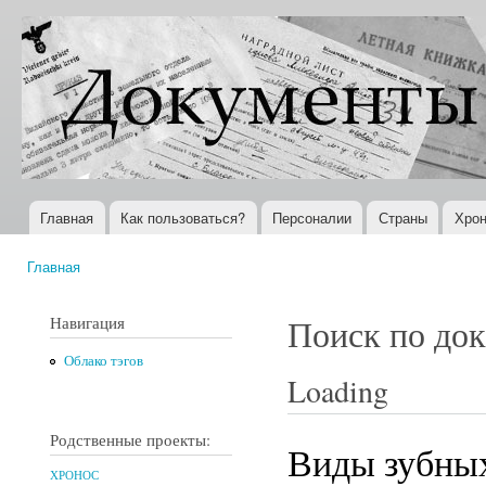
Пер
ос
Документы
Всемирная
со
XX века
история в
Интернете
Главная
Как пользоваться?
Персоналии
Страны
Хрон
Главное меню
Главная
Вы здесь
Навигация
Поиск по до
Облако тэгов
Loading
Родственные проекты:
Виды зубных
ХРОНОС