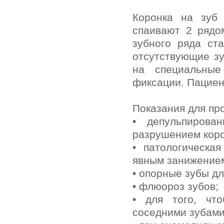
Коронка на зуб 
спаивают 2 рядо
зубного ряда ст
отсутствующие зу
на специальные
фиксации. Пациен
Показания для пр
• депульпирова
разрушением коро
• патологическа
явным занижением
• опорные зубы дл
• флюороз зубов;
• для того, чт
соседними зубами 