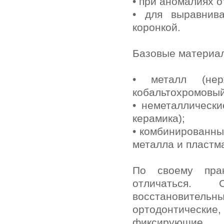
• при аномалиях о
• для выравнив
коронкой.
Базовые материал
• металл (нер
кобальтохромовый
• неметаллически
керамика);
• комбинированны
металла и пластм
По своему прак
отличаться.
восстановител
ортодонтические
фиксирующие.