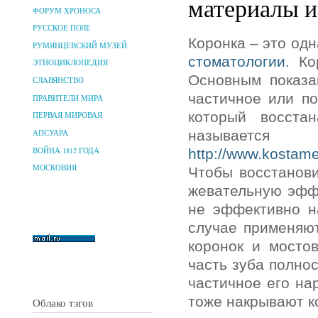
материалы и
ФОРУМ ХРОНОСА
РУССКОЕ ПОЛЕ
Коронка – это од
РУМЯНЦЕВСКИЙ МУЗЕЙ
стоматологии
. К
ЭТНОЦИКЛОПЕДИЯ
Основным показа
СЛАВЯНСТВО
частичное или по
ПРАВИТЕЛИ МИРА
который восста
ПЕРВАЯ МИРОВАЯ
называет
АПСУАРА
ВОЙНА 1812 ГОДА
http://www.kostame
МОСКОВИЯ
Чтобы восстанови
жевательную эффе
не эффективно н
случае применяют
коронок и мосто
часть зуба полно
частичное его на
тоже накрывают к
Облако тэгов