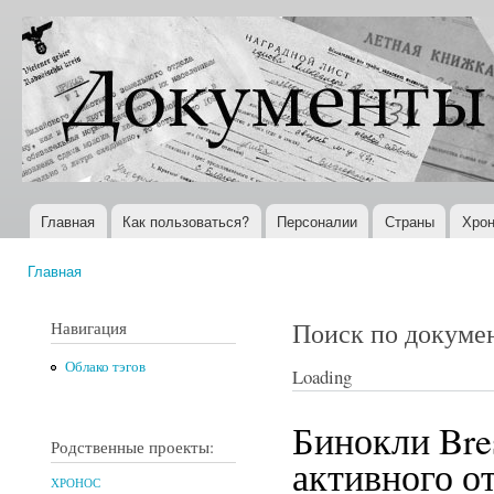
Пер
ос
Документы
Всемирная
со
XX века
история в
Интернете
Главная
Как пользоваться?
Персоналии
Страны
Хрон
Главное меню
Главная
Вы здесь
Поиск по докуме
Навигация
Облако тэгов
Loading
Бинокли Bre
Родственные проекты:
активного о
ХРОНОС