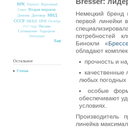
Bresser: лид
ВРК
Верховный
Вермахт
Вторая мировая
Совет
Немецкий бренд 
МИД
Договор
Дневник
первой линейки 
СССР
ОУН
НКВД
Октябрь
Письмо
1917 года
специализировал
Соглашение
Терроризм
потребностей к
Эмиграция
Ещё
Бинокли «
Бресс
обладают комплек
Остальное
прочность и н
Статьи
качественные 
любых погодных 
особые форм
обеспечивают уд
условиях.
Производитель п
линейка максимал