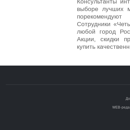
Консультанты инт
выборе лучших м
порекомендуют
Сотрудники «Четы
любой город Рос
Акции, скидки п
купить качествен
До
WEB-реда