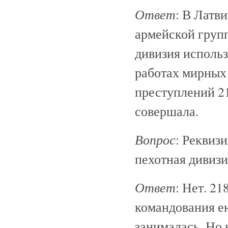
Ответ
: В Латв
армейской груп
дивизия исполь
работах мирных
преступлений 21
совершала.
Вопрос
: Реквиз
пехотная дивизи
Ответ
: Нет. 21
командования ею
занималась. Но 