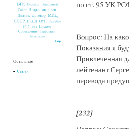
по ст. 95 УК РС
ВРК
Верховный
Вермахт
Вторая мировая
Совет
МИД
Договор
Дневник
СССР
ОУН
НКВД
Октябрь
Письмо
1917 года
Соглашение
Терроризм
Вопрос: На како
Эмиграция
Ещё
Показания я буд
Привлеченная д
Остальное
лейтенант Серге
Статьи
перевода преду
[232]
Вопрос
: Следст