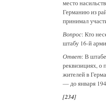
место насильств
Германию из ра
принимал участи
Вопрос
: Кто не
штабу 16-й арми
Ответ
: В штаб
реквизициях, о 
жителей в Герм
— до января 1942
[234]