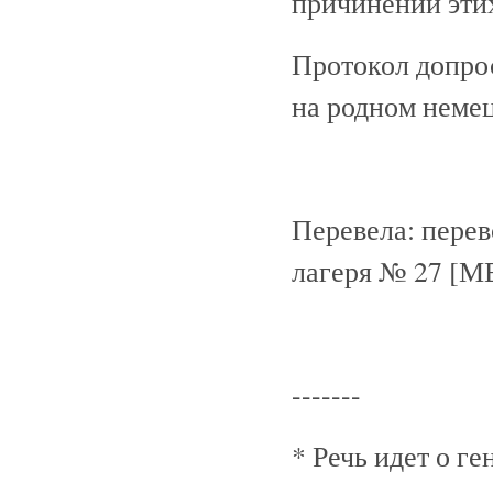
причинении эти
Протокол допрос
на родном немец
Перевела: перев
лагеря № 27 [
-------
* Речь идет о г