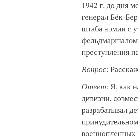
1942 г. до дня 
генерал Бёк-Бе
штаба армии с 
фельдмаршалом Б
преступления па
Вопрос
: Расска
Ответ
: Я, как 
дивизии, совмес
разрабатывал де
принудительном
военнопленных 