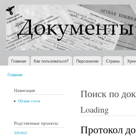
Пер
ос
Документы
Всемирная
со
XX века
история в
Интернете
Главная
Как пользоваться?
Персоналии
Страны
Хрон
Главное меню
Главная
Вы здесь
Навигация
Поиск по до
Облако тэгов
Loading
Родственные проекты:
Протокол до
ХРОНОС