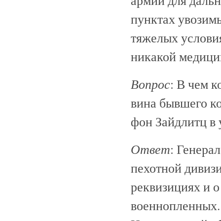
армии для даль
пунктах увозим
тяжелых услови
никакой медици
Вопрос
: В чем 
вина бывшего ко
фон Зайдлитц в
Ответ
: Генера
пехотной дивизи
реквизициях и 
военнопленных.