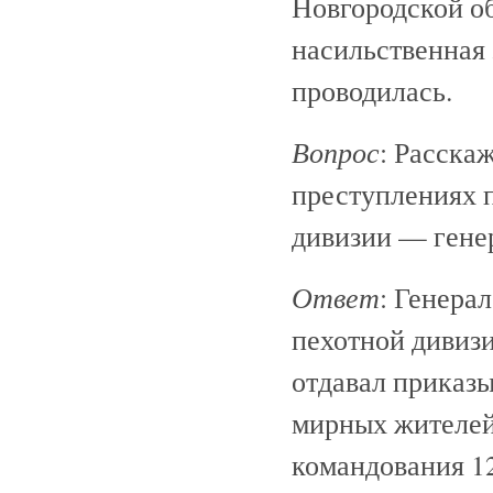
Новгородской об
насильственная
проводилась.
Вопрос
: Расска
преступлениях 
дивизии — гене
Ответ
: Генера
пехотной дивизи
отдавал приказы
мирных жителей 
командования 1