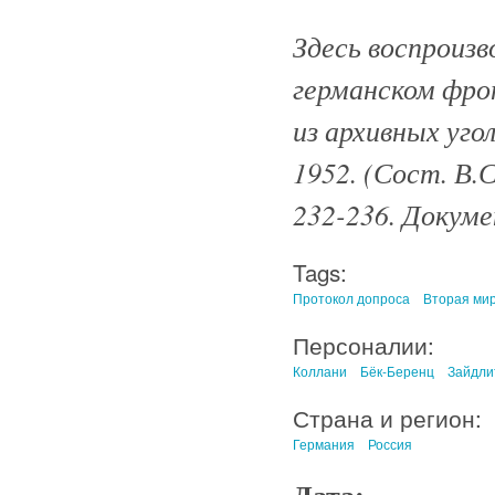
Здесь воспроизв
германском фро
из архивных уго
1952. (Сост. В.С
232-236. Докум
Tags:
Протокол допроса
Вторая ми
Персоналии:
Коллани
Бёк-Беренц
Зайдли
Страна и регион:
Германия
Россия
Дата: