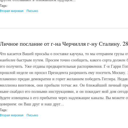
Tags:
Вторая мировая
Письмо
Личное послание от г-на Черчилля г-ну Сталину. 28
Что касается Вашей просьбы о поставке каучука, то мы отправим грузы
наиболее быстрым путем. Просим точно сообщить, какого сорта должен 
его получить. Уже отданы предварительные распоряжения. Г-н Гарри Го
прошлой неделе он просил Президента разрешить ему посетить Москву. Я
пламенно предан демократии и горит желанием победить Гитлера. Недавн
миллиона винтовок, они прибыли тотчас же. Он ближайший личный пре
ныне снабдил его полными инструкциями, и он покидает мой дом сегодня
будете извещены о его прибытии через надлежащие каналы. Вы можете 
доверием: он Ваш друг и наш друг...
Tags:
Вторая мировая
Письмо