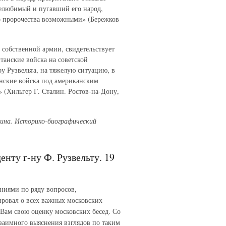
елюбимый и пугавший его народ,
го пророчества возможными» (Бережков
 собственной армии, свидетельствует
танские войска на советской
ру Рузвельта, на тяжелую ситуацию, в
анские войска под американским
 (Хильгер Г. Сталин. Ростов-на-Дону,
лина. Историко-биографический
енту г-ну Ф. Рузвельту. 19
ниями по ряду вопросов,
ровал о всех важных московских
 Вам свою оценку московских бесед. Со
взаимного выяснения взглядов по таким