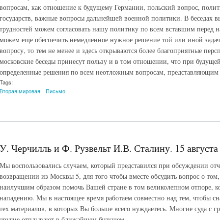
вопросам, как отношение к будущему Германии, польский вопрос, поли
государств, важные вопросы дальнейшей военной политики. В беседах в
трудностей можем согласовать нашу политику по всем вставшим перед н
можем еще обеспечить немедленное нужное решение той или иной задач
вопросу, то тем не менее и здесь открываются более благоприятные персп
московские беседы принесут пользу и в том отношении, что при будуще
определенные решения по всем неотложным вопросам, представляющим д
Tags:
Вторая мировая
Письмо
У. Черчилль и Ф. Рузвельт И.В. Сталину. 15 августа 
Мы воспользовались случаем, который представился при обсуждении отче
возвращении из Москвы 5, для того чтобы вместе обсудить вопрос о том,
наилучшим образом помочь Вашей стране в том великолепном отпоре, к
нападению. Мы в настоящее время работаем совместно над тем, чтобы с
тех материалов, в которых Вы больше всего нуждаетесь. Многие суда с 
другие отплывают в ближайшем будущем...