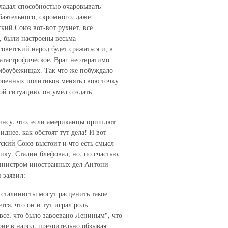
бладал способностью очаровывать
баятельного, скромного, даже
ский Союз вот-вот рухнет, все
, были настроены весьма
оветский народ будет сражаться и, в
катастрофическое. Враг неотвратимо
омбоубежищах. Так что же побуждало
роенных политиков менять свою точку
ой ситуацию, он умел создать
инсу, что, если американцы пришлют
днее, как обстоят тут дела! И вот
тский Союз выстоит и что есть смысл
ку. Сталин блефовал, но, по счастью,
 министром иностранных дел Антони
 заявил:
е сталинисты могут расценить такое
ся, что он и тут играл роль
 все, что было завоевано Лениным", что
ие в народ, презрительно обзывая