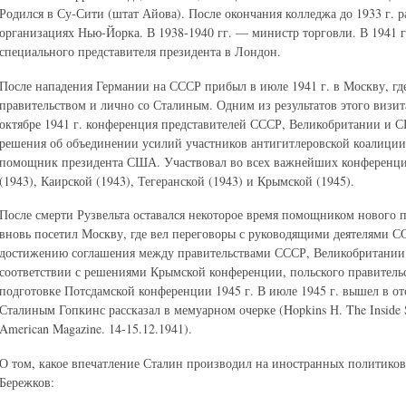
Родился в Су-Сити (штат Айова). После окончания колледжа до 1933 г. р
организациях Нью-Йорка. В 1938-1940 гг. — министр торговли. В 1941 г
специального представителя президента в Лондон.
После нападения Германии на СССР прибыл в июле 1941 г. в Москву, гд
правительством и лично со Сталиным. Одним из результатов этого визита
октябре 1941 г. конференция представителей СССР, Великобритании и 
решения об объединении усилий участников антигитлеровской коалиции.
помощник президента США. Участвовал во всех важнейших конференция
(1943), Каирской (1943), Тегеранской (1943) и Крымской (1945).
После смерти Рузвельта оставался некоторое время помощником нового п
вновь посетил Москву, где вел переговоры с руководящими деятелями С
достижению соглашения между правительствами СССР, Великобритании
соответствии с решениями Крымской конференции, польского правитель
подготовке Потсдамской конференции 1945 г. В июле 1945 г. вышел в отс
Сталиным Гопкинс рассказал в мемуарном очерке (Hopkins Н. The Inside St
American Magazine. 14-15.12.1941).
О том, какое впечатление Сталин производил на иностранных политиков
Бережков: