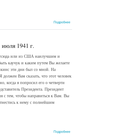
о У.
Подробнее
Черчилль
и Ф.
Рузвельт
И.В.
 июля 1941 г.
Сталину.
15
 отсюда или из США наилучшим и
августа
1941 г.
быть каучук и каким путем Вы желаете
пкинс эти дни был со мной. На
 должен Вам сказать, что этот человек
о, когда я попросил его о четверти
дставитель Президента. Президент
 с тем, чтобы направиться к Вам. Вы
отнестись к нему с полнейшим
о Личное
Подробнее