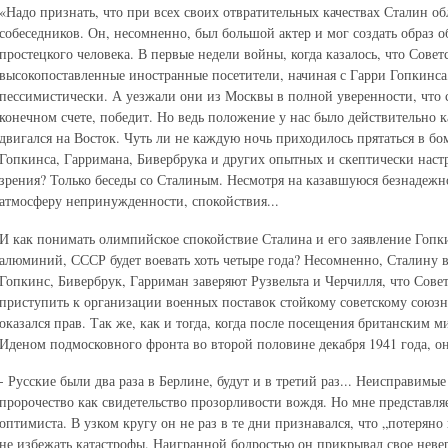
«Надо признать, что при всех своих отвратительных качествах Сталин о
собеседников. Он, несомненно, был большой актер и мог создать образ о
простецкого человека. В первые недели войны, когда казалось, что Совет
высокопоставленные иностранные посетители, начиная с Гарри Гопкинса
пессимистически. А уезжали они из Москвы в полной уверенности, что с
конечном счете, победит. Но ведь положение у нас было действительно 
двигался на Восток. Чуть ли не каждую ночь приходилось прятаться в б
Гопкинса, Гарримана, Бивербрука и других опытных и скептически наст
зрения? Только беседы со Сталиным. Несмотря на казавшуюся безнадежн
атмосферу непринужденности, спокойствия...
И как понимать олимпийское спокойствие Сталина и его заявление Гопк
алюминий, СССР будет воевать хоть четыре года? Несомненно, Сталину ви
Гопкинс, Бивербрук, Гарриман заверяют Рузвельта и Черчилля, что Сове
приступить к организации военных поставок стойкому советскому союзни
оказался прав. Так же, как и тогда, когда после посещения британским
Иденом подмосковного фронта во второй половине декабря 1941 года, он
- Русские были два раза в Берлине, будут и в третий раз... Неисправимы
пророчество как свидетельство прозорливости вождя. Но мне представляет
оптимиста. В узком кругу он не раз в те дни признавался, что „потеряно
не избежать катастрофы. Наигранной бодростью он прикрывал свое невер