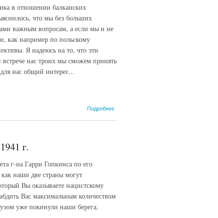
тика в отношении балканских
ыяснилось, что мы без больших
ами важным вопросам, а если мы и не
и, как например по польскому
ективы. Я надеюсь на то, что эти
й встрече нас троих мы сможем принять
ля нас общий интерес...
о Секретно
Подробнее
и лично от
премьера
И. В.
Сталина
1941 г.
президенту
г-ну Ф.
та г-на Гарри Гопкинса по его
Рузвельту.
19 октября
 как наши две страны могут
1944 года.
оторый Вы оказываете нацистскому
набдить Вас максимальным количеством
грузом уже покинули наши берега,