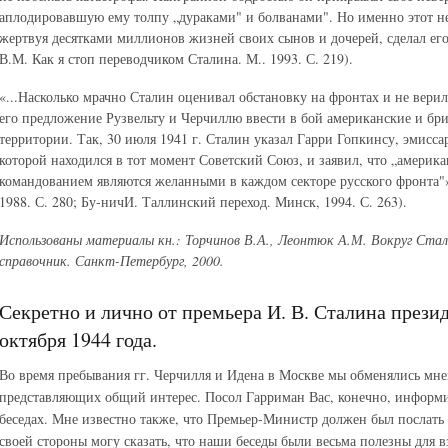
аплодировавшую ему толпу „дураками" и болванами". Но именно этот н
жертвуя десятками миллионов жизней своих сынов и дочерей, сделал е
В.М. Как я стоп переводчиком Сталина. М.. 1993. С. 219).
«...Насколько мрачно Сталин оценивал обстановку на фронтах и не верил
его предложение Рузвельту и Черчиллю ввести в бой американские и бри
территории. Так, 30 июля 1941 г. Сталин указал Гарри Гопкинсу, эмисса
которой находился в тот момент Советский Союз, и заявил, что „америк
командованием являются желанными в каждом секторе русского фронта"»
1988. С. 280; Бу-ничИ. Таллинский переход. Минск, 1994. С. 263).
Использованы материалы кн.: Торчинов В.А., Леонтюк А.М. Вокруг Ста
справочник. Санкт-Петербург, 2000.
Секретно и лично от премьера И. В. Сталина презид
октября 1944 года.
Во время пребывания гг. Черчилля и Идена в Москве мы обменялись мне
представляющих общий интерес. Посол Гарриман Вас, конечно, информи
беседах. Мне известно также, что Премьер-Министр должен был послать
своей стороны могу сказать, что наши беседы были весьма полезны для 