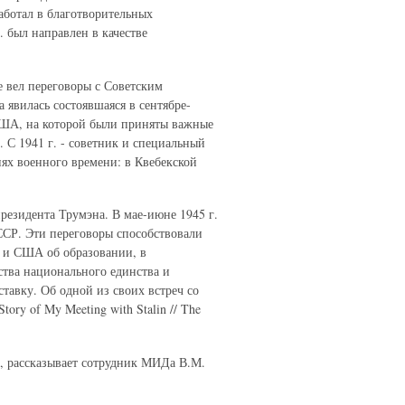
аботал в благотворительных
. был направлен в качестве
е вел переговоры с Советским
 явилась состоявшаяся в сентябре-
США, на которой были приняты важные
 С 1941 г. - советник и специальный
х военного времени: в Квебекской
резидента Трумэна. В мае-июне 1945 г.
ССР. Эти переговоры способствовали
 и США об образовании, в
ства национального единства и
тавку. Об одной из своих встреч со
ory of My Meeting with Stalin // The
, рассказывает сотрудник МИДа В.М.