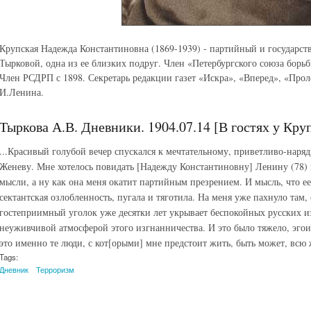
Крупская Надежда Константиновна (1869-1939) - партийный и государст
Тырковой, одна из ее близких подруг. Член «Петербургского союза борьб
Член РСДРП с 1898. Секретарь редакции газет «Искра», «Вперед», «Прол
И.Ленина.
Тыркова А.В. Дневники. 1904.07.14 [В гостях у Кру
...Красивый голубой вечер спускался к мечтательному, приветливо-наря
Женеву. Мне хотелось повидать [Надежду Константиновну] Ленину (78) 
мысли, а ну как она меня окатит партийным презрением. И мысль, что е
сектантская озлобленность, пугала и тяготила. На меня уже пахнуло там, 
гостеприимный уголок уже десятки лет укрывает беспокойных русских и
неуживчивой атмосферой этого изгнанничества. И это было тяжело, эгоис
это именно те люди, с кот[орыми] мне предстоит жить, быть может, всю 
Tags:
Дневник
Терроризм