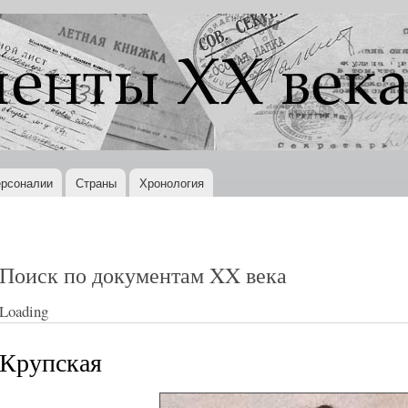
Перейти к
основному
содержанию
рсоналии
Страны
Хронология
Поиск по документам XX века
Loading
Крупская