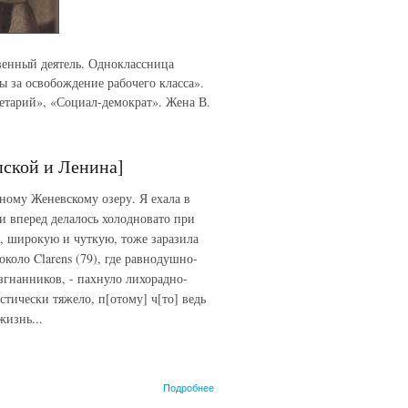
венный деятель. Одноклассница
ы за освобождение рабочего класса».
етарий», «Социал-демократ». Жена В.
пской и Ленина]
дному Женевскому озеру. Я ехала в
и вперед делалось холодновато при
е, широкую и чуткую, тоже заразила
около Clarens (79), где равнодушно-
згнанников, - пахнуло лихорадно-
тически тяжело, п[отому] ч[то] ведь
жизнь...
о Тыркова
Подробнее
А.В.