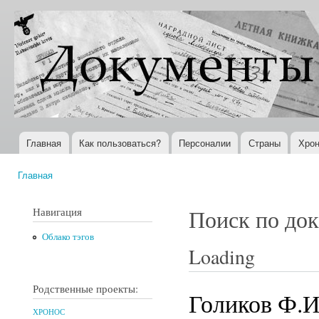
Пер
ос
Документы
Всемирная
со
XX века
история в
Интернете
Главная
Как пользоваться?
Персоналии
Страны
Хрон
Главное меню
Главная
Вы здесь
Навигация
Поиск по до
Облако тэгов
Loading
Родственные проекты:
Голиков Ф.И
ХРОНОС