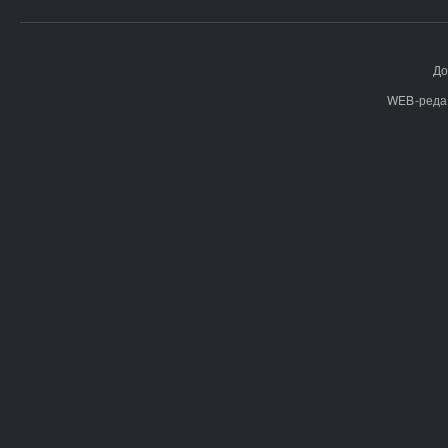
До
WEB-реда