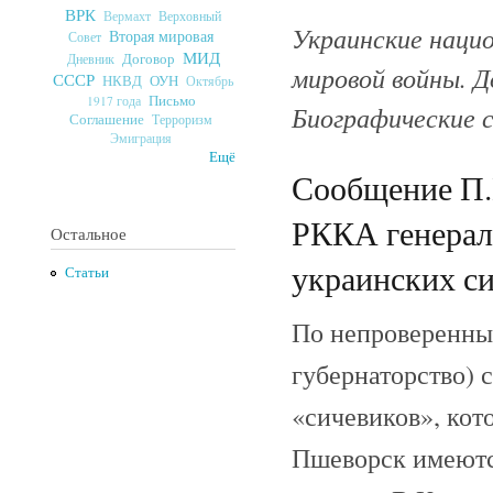
ВРК
Верховный
Вермахт
Украинские нацио
Вторая мировая
Совет
МИД
Договор
Дневник
мировой войны. Д
СССР
ОУН
НКВД
Октябрь
Письмо
1917 года
Биографические с
Соглашение
Терроризм
Эмиграция
Ещё
Сообщение П.
РККА генерал
Остальное
украинских си
Статьи
По непроверенным
губернаторство) 
«сичевиков», кото
Пшеворск имеютс