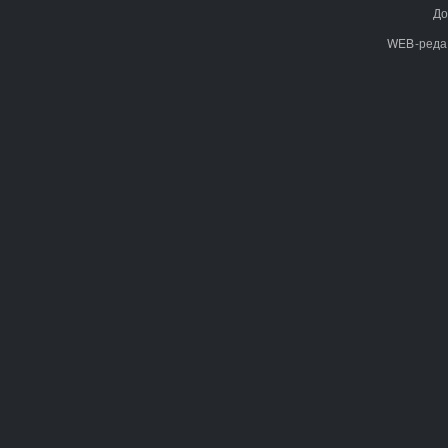
До
WEB-реда