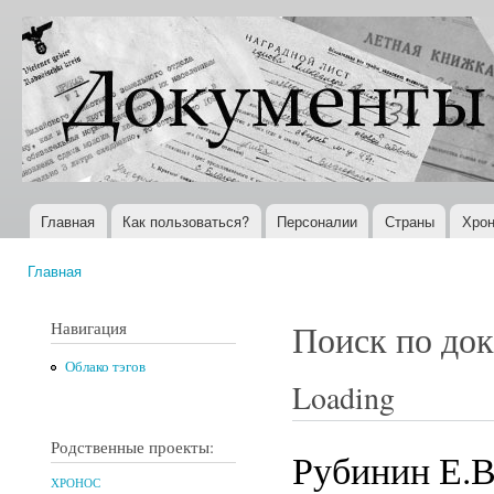
Пер
ос
Документы
Всемирная
со
XX века
история в
Интернете
Главная
Как пользоваться?
Персоналии
Страны
Хрон
Главное меню
Главная
Вы здесь
Навигация
Поиск по до
Облако тэгов
Loading
Родственные проекты:
Рубинин Е.В
ХРОНОС