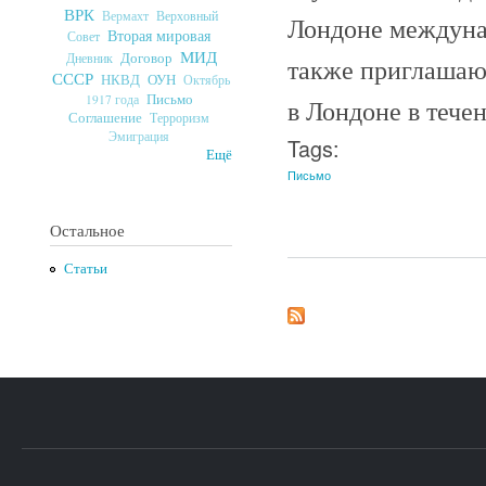
ВРК
Верховный
Вермахт
Лондоне междуна
Вторая мировая
Совет
МИД
Договор
Дневник
также приглашают
СССР
ОУН
НКВД
Октябрь
Письмо
1917 года
в Лондоне в тече
Соглашение
Терроризм
Эмиграция
Tags:
Ещё
Письмо
Остальное
Статьи