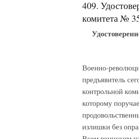
409. Удостов
комитета № 35
Удостоверени
Военно-революци
предъявитель сег
контрольной коми
которому поручае
продовольственны
излишки без опра
Всем воинским ча