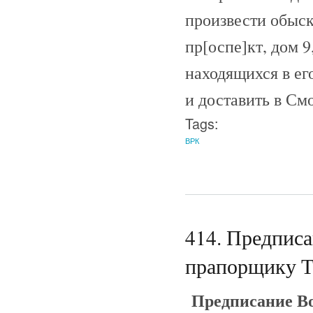
произвести обыск
пр[оспе]кт, дом 9
находящихся в ег
и доставить в См
Tags:
ВРК
414. Предпис
прапорщику Тр
Предписание В