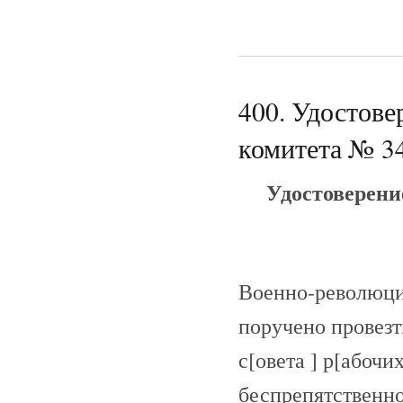
400. Удостов
комитета № 34
Удостоверени
Военно-революцио
поручено провезт
с[овета ] р[абочи
беспрепятственно