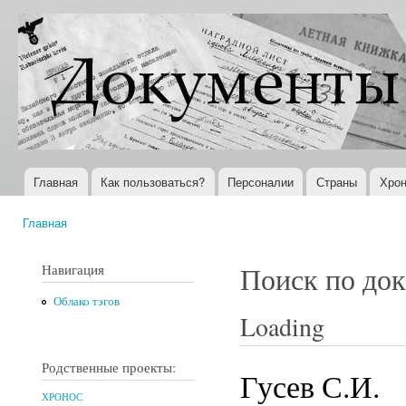
Пер
ос
Документы
Всемирная
со
XX века
история в
Интернете
Главная
Как пользоваться?
Персоналии
Страны
Хрон
Главное меню
Главная
Вы здесь
Навигация
Поиск по до
Облако тэгов
Loading
Родственные проекты:
Гусев С.И.
ХРОНОС