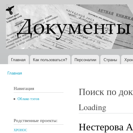
Пер
ос
Документы
Всемирная
со
XX века
история в
Интернете
Главная
Как пользоваться?
Персоналии
Страны
Хрон
Главное меню
Главная
Вы здесь
Навигация
Поиск по до
Облако тэгов
Loading
Родственные проекты:
Нестерова А
ХРОНОС