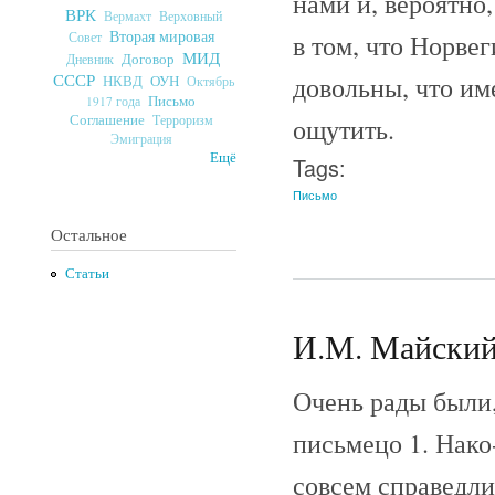
нами и, вероятно
ВРК
Верховный
Вермахт
Вторая мировая
в том, что Норвег
Совет
МИД
Договор
Дневник
СССР
довольны, что им
ОУН
НКВД
Октябрь
Письмо
1917 года
Соглашение
Терроризм
ощутить.
Эмиграция
Ещё
Tags:
Письмо
Остальное
Статьи
И.М. Майский 
Очень рады были
письмецо 1. Нако
совсем справедлив