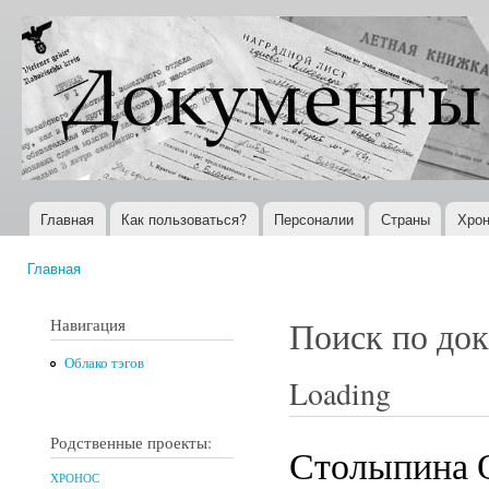
Пер
ос
Документы
Всемирная
со
XX века
история в
Интернете
Главная
Как пользоваться?
Персоналии
Страны
Хрон
Главное меню
Главная
Вы здесь
Навигация
Поиск по до
Облако тэгов
Loading
Родственные проекты:
Столыпина 
ХРОНОС