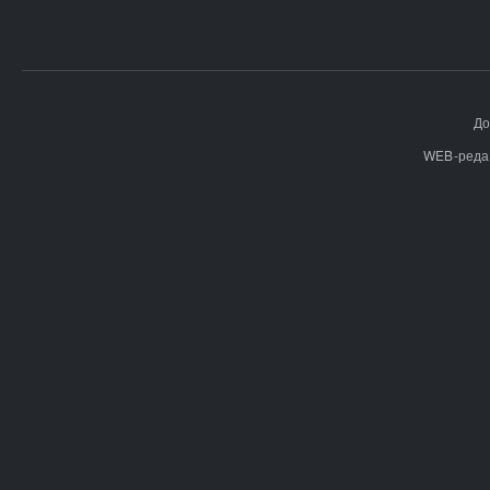
До
WEB-реда