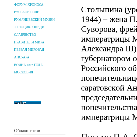
ФОРУМ ХРОНОСА
Столыпина (ур
РУССКОЕ ПОЛЕ
1944) – жена П
РУМЯНЦЕВСКИЙ МУЗЕЙ
Суворова, фре
ЭТНОЦИКЛОПЕДИЯ
СЛАВЯНСТВО
императрицы М
ПРАВИТЕЛИ МИРА
Александра III
ПЕРВАЯ МИРОВАЯ
губернатором о
АПСУАРА
ВОЙНА 1812 ГОДА
Российского об
МОСКОВИЯ
попечительнице
саратовской А
председательни
попечительства
императрицы 
Облако тэгов
Письмо П.А. 