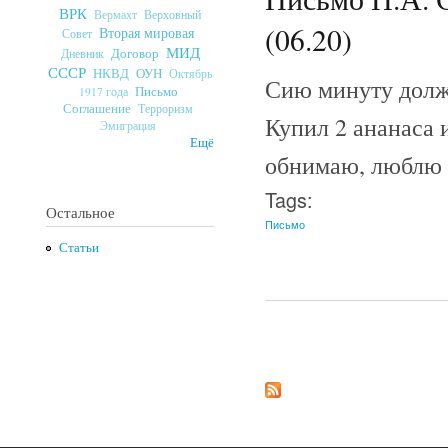
ВРК
Верховный
Вермахт
(06.20)
Вторая мировая
Совет
МИД
Договор
Дневник
СССР
ОУН
НКВД
Октябрь
Сию минуту долже
Письмо
1917 года
Соглашение
Терроризм
Купил 2 ананаса 
Эмиграция
Ещё
обнимаю, люблю б
Tags:
Остальное
Письмо
Статьи
Страницы