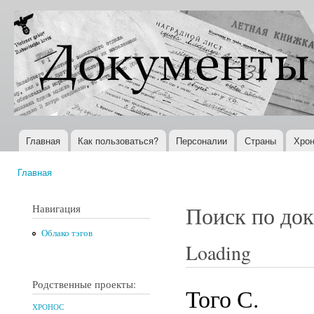
Пер
ос
Документы
Всемирная
со
XX века
история в
Интернете
Главная
Как пользоваться?
Персоналии
Страны
Хрон
Главное меню
Главная
Вы здесь
Навигация
Поиск по до
Облако тэгов
Loading
Родственные проекты:
Того С.
ХРОНОС