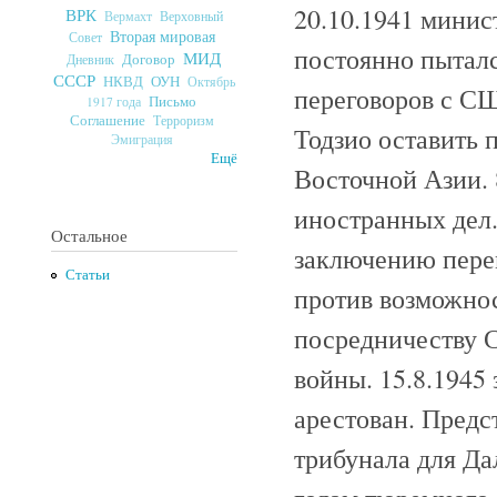
20.10.1941 минис
ВРК
Верховный
Вермахт
Вторая мировая
Совет
постоянно пыталс
МИД
Договор
Дневник
СССР
ОУН
НКВД
Октябрь
переговоров с СШ
Письмо
1917 года
Соглашение
Терроризм
Тодзио оставить 
Эмиграция
Ещё
Восточной Азии. 
иностранных дел
Остальное
заключению пере
Статьи
против возможнос
посредничеству 
войны. 15.8.1945
арестован. Предс
трибунала для Да