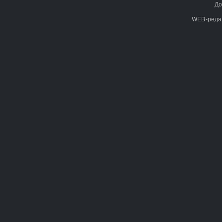
До
WEB-реда