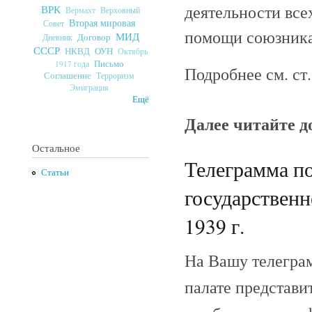
деятельности вс
ВРК
Верховный
Вермахт
Вторая мировая
Совет
помощи союзника
МИД
Договор
Дневник
СССР
ОУН
НКВД
Октябрь
Письмо
1917 года
Подробнее см. ст
Соглашение
Терроризм
Эмиграция
Ещё
Далее читайте 
Остальное
Телеграмма п
Статьи
государствен
1939 г.
На Вашу телеграм
палате представи