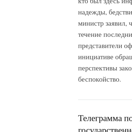
кто был здесь ин
надежды, бедстви
министр заявил, ч
течение последн
представители о
инициативе обращ
перспективы зако
беспокойство.
Телеграмма п
государствен