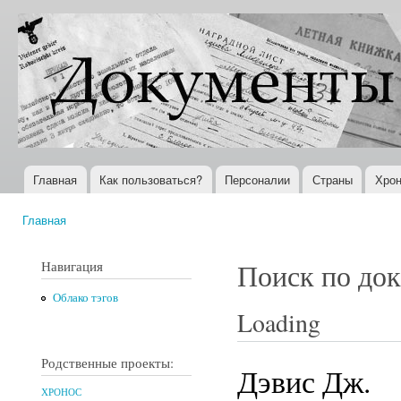
Пер
ос
Документы
Всемирная
со
XX века
история в
Интернете
Главная
Как пользоваться?
Персоналии
Страны
Хрон
Главное меню
Главная
Вы здесь
Навигация
Поиск по до
Облако тэгов
Loading
Родственные проекты:
Дэвис Дж.
ХРОНОС