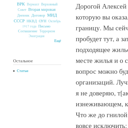
ВРК
Дорогой Алексей 
Верховный
Вермахт
Вторая мировая
Совет
МИД
которую вы оказа
Договор
Дневник
СССР
ОУН
НКВД
Октябрь
границу. Мы сейч
Письмо
1917 года
Соглашение
Терроризм
Эмиграция
пробудет тут, а 
Ещё
подходящее жиль
месте жилья и о 
Остальное
вопрос можно бу
Статьи
организаций. Луч
я не доверяю, т[а
изнеживающем, к
Что же до гнилой
вовсе исключить: