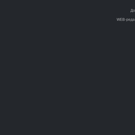
До
WEB-реда