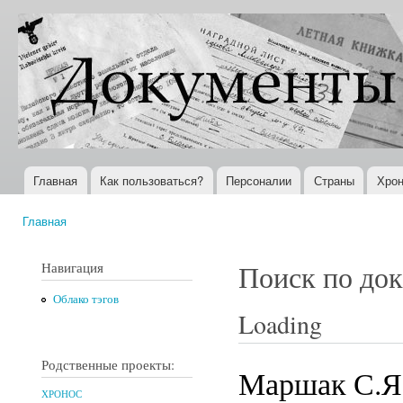
Пер
ос
Документы
Всемирная
со
XX века
история в
Интернете
Главная
Как пользоваться?
Персоналии
Страны
Хрон
Главное меню
Главная
Вы здесь
Навигация
Поиск по до
Облако тэгов
Loading
Родственные проекты:
Маршак С.Я
ХРОНОС