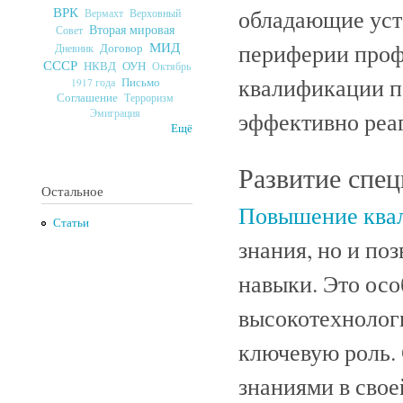
ВРК
обладающие уст
Верховный
Вермахт
Вторая мировая
Совет
МИД
периферии проф
Договор
Дневник
СССР
ОУН
НКВД
Октябрь
квалификации п
Письмо
1917 года
Соглашение
Терроризм
Эмиграция
эффективно реаг
Ещё
Развитие спе
Остальное
Повышение ква
Статьи
знания, но и по
навыки. Это осо
высокотехнолог
ключевую роль.
знаниями в свое