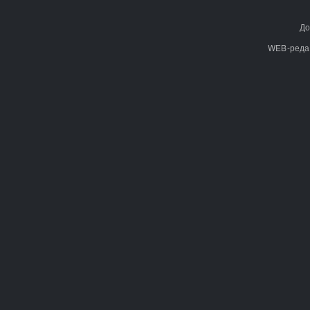
До
WEB-реда