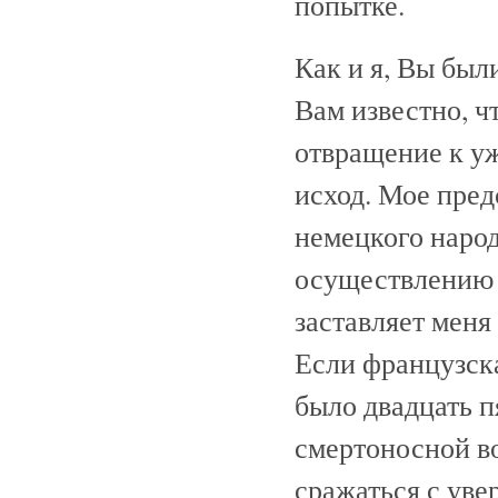
попытке.
Как и я, Вы был
Вам известно, ч
отвращение к уж
исход. Мое пре
немецкого народ
осуществлению 
заставляет меня
Если французска
было двадцать п
смертоносной во
сражаться с уве