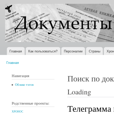
Пер
ос
Документы
Всемирная
со
XX века
история в
Интернете
Главная
Как пользоваться?
Персоналии
Страны
Хрон
Главное меню
Главная
Вы здесь
Навигация
Поиск по до
Облако тэгов
Loading
Родственные проекты:
Телеграмма 
ХРОНОС