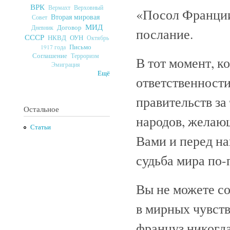
ВРК
Верховный
Вермахт
«Посол Франции
Вторая мировая
Совет
МИД
Договор
Дневник
послание.
СССР
ОУН
НКВД
Октябрь
Письмо
1917 года
Соглашение
Терроризм
В тот момент, к
Эмиграция
Ещё
ответственности
правительств за 
Остальное
народов, желающ
Статьи
Вами и перед на
судьба мира по-
Вы не можете со
в мирных чувст
француз никогда